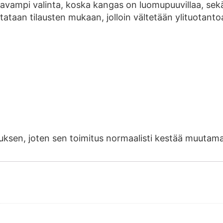
tavampi valinta, koska kangas on luomupuuvillaa, se
ntataan tilausten mukaan, jolloin vältetään ylituotanto
ilauksen, joten sen toimitus normaalisti kestää muut