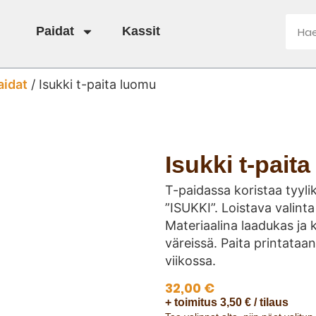
Paidat
Kassit
aidat
/ Isukki t-paita luomu
Isukki t-pait
T-paidassa koristaa tyylikk
”ISUKKI”. Loistava valinta 
Materiaalina laadukas ja k
väreissä. Paita printataan 
viikossa.
32,00
€
+ toimitus 3,50 € / tilaus