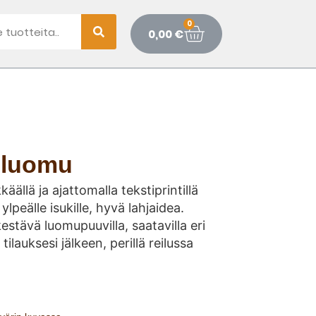
0
0,00
€
a luomu
äällä ja ajattomalla tekstiprintillä
ylpeälle isukille, hyvä lahjaidea.
estävä luomupuuvilla, saatavilla eri
tilauksesi jälkeen, perillä reilussa