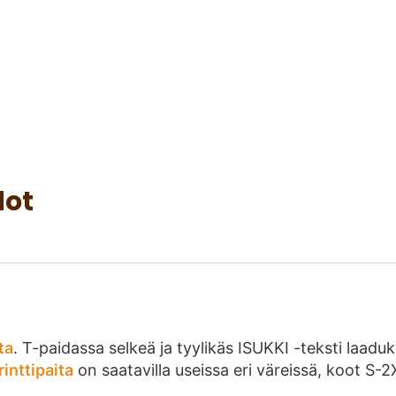
dot
ta
. T-paidassa selkeä ja tyylikäs ISUKKI -teksti laa
rinttipaita
on saatavilla useissa eri väreissä, koot S-