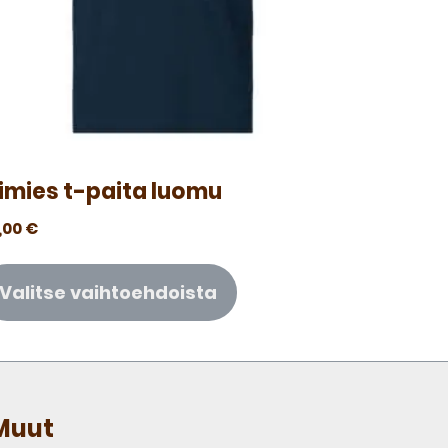
simies t-paita luomu
,00
€
Valitse vaihtoehdoista
Muut