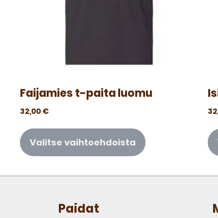
Faijamies t-paita luomu
I
32,00
€
32
Valitse vaihtoehdoista
Paidat