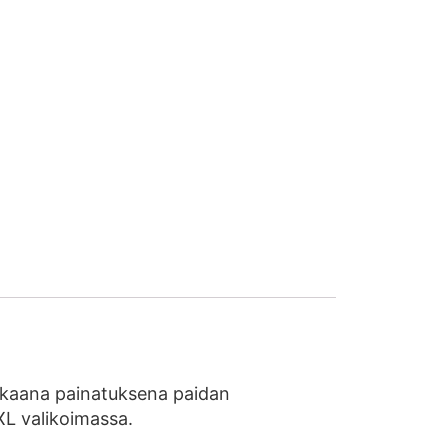
dukkaana painatuksena paidan
2XL valikoimassa.