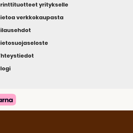
rinttituotteet yritykselle
ietoa verkkokaupasta
ilausehdot
ietosuojaseloste
hteystiedot
logi