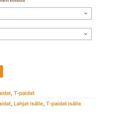
n värin kuvassa.
aidat
,
T-paidat
aidat
,
Lahjat isälle
,
T-paidat isälle