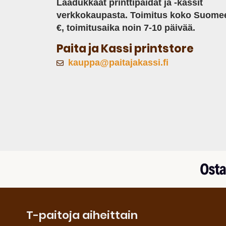
Laadukkaat printtipaidat ja -kassit
verkkokaupasta. Toimitus koko Suome
€, toimitusaika noin 7-10 päivää.
Paita ja Kassi printstore
kauppa@paitajakassi.fi
T-paitoja aiheittain