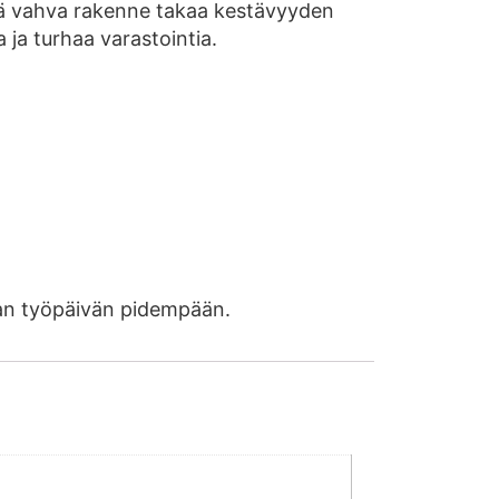
kä vahva rakenne takaa kestävyyden
a ja turhaa varastointia.
aman työpäivän pidempään.