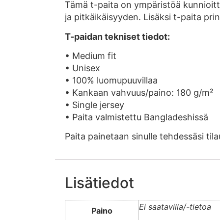
Tämä t-paita on ympäristöä kunnioit
ja pitkäikäisyyden. Lisäksi t-paita pri
T-paidan tekniset tiedot:
• Medium fit
• Unisex
• 100% luomupuuvillaa
• Kankaan vahvuus/paino: 180 g/m²
• Single jersey
• Paita valmistettu Bangladeshissä
Paita painetaan sinulle tehdessäsi t
Lisätiedot
Ei saatavilla/-tietoa
Paino