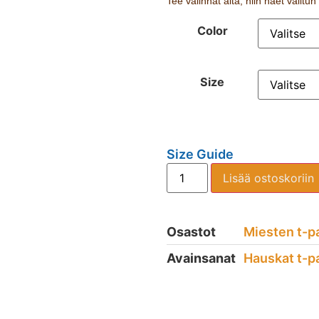
Tee valinnat alta, niin näet valitu
Color
Size
Size Guide
Lisää ostoskoriin
Osastot
Miesten t-p
Avainsanat
Hauskat t-p