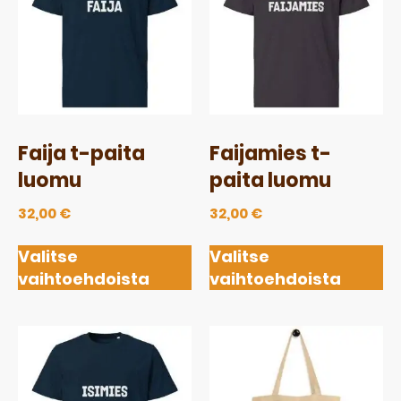
Faija t-paita
Faijamies t-
luomu
paita luomu
32,00
€
32,00
€
Valitse
Valitse
vaihtoehdoista
vaihtoehdoista