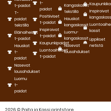
t-
Kaupunkika
Kangaskassit
t-paidat
paidat
Inspiroivat
tekstillä
T-
Positiiviset
kangaskass
Hauskat
paidat
t-paidat
Luontoaihe
kangaskassit
tekstillä
Inspiroivat
kassit
Luomu­
Eläinaiheiset
t-paidat
kangaskassit
t-paidat
Lippikset
Kaupunkipaidat
Nasevat
netistä
Hauskat
Luontoaiheiset
lausahdukset
t-
t-paidat
paidat
Nasevat
lausahdukset
Luomu
t-
paidat
2026 © Paita ja Kassi printstore