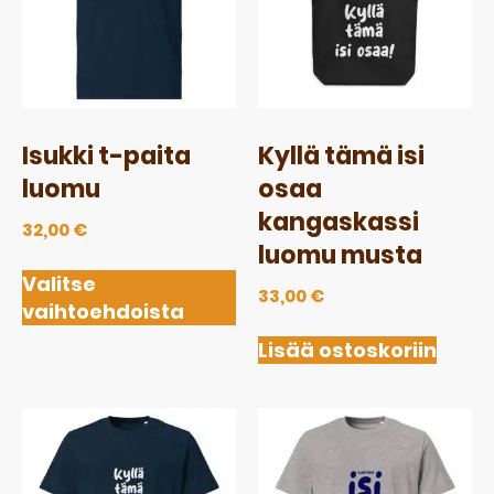
Isukki t-paita
Kyllä tämä isi
luomu
osaa
kangaskassi
32,00
€
luomu musta
Valitse
33,00
€
vaihtoehdoista
Lisää ostoskoriin