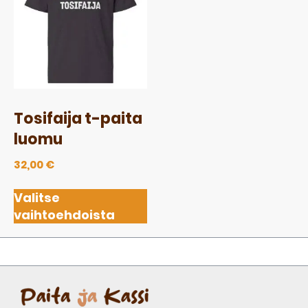
Tosifaija t-paita
luomu
32,00
€
Valitse
vaihtoehdoista