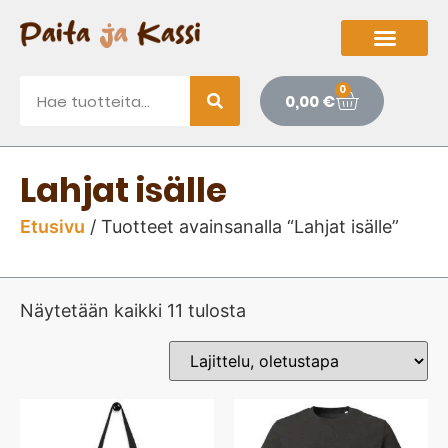
0
0,00
€
Lahjat isälle
Etusivu
/ Tuotteet avainsanalla “Lahjat isälle”
Näytetään kaikki 11 tulosta