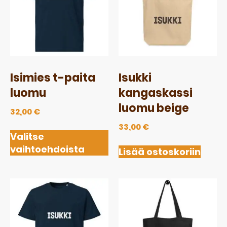
Isimies t-paita
Isukki
luomu
kangaskassi
luomu beige
32,00
€
33,00
€
Valitse
vaihtoehdoista
Lisää ostoskoriin