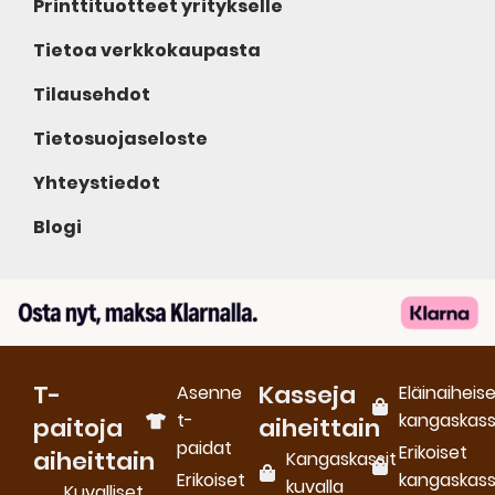
Printtituotteet yritykselle
Tietoa verkkokaupasta
Tilausehdot
Tietosuojaseloste
Yhteystiedot
Blogi
T-
Kasseja
Asenne
Eläinaiheis
t-
kangaskass
paitoja
aiheittain
paidat
Erikoiset
aiheittain
Kangaskassit
Erikoiset
kangaskass
kuvalla
Kuvalliset