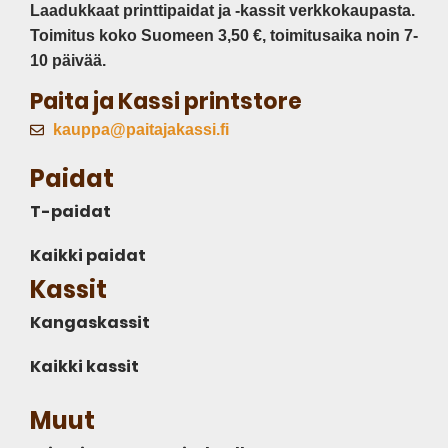
Laadukkaat printtipaidat ja -kassit verkkokaupasta.
Toimitus koko Suomeen 3,50 €, toimitusaika noin 7-
10 päivää.
Paita ja Kassi printstore
kauppa@paitajakassi.fi
Paidat
T-paidat
Kaikki paidat
Kassit
Kangaskassit
Kaikki kassit
Muut