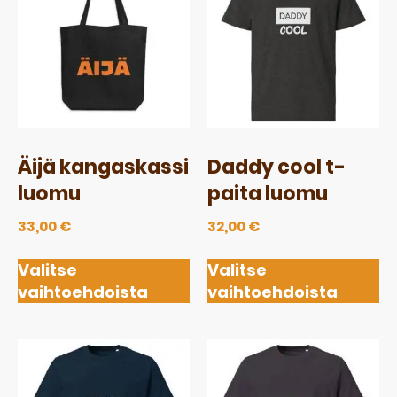
Äijä kangaskassi
Daddy cool t-
luomu
paita luomu
33,00
€
32,00
€
Valitse
Valitse
vaihtoehdoista
vaihtoehdoista