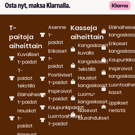
T-
Kasseja
Asenne
Eläinaiheis
t-
kangaskass
paitoja
aiheittain
paidat
Erikoiset
aiheittain
Kangaskassit
Erikoiset
kangaskass
kuvalla
Kuvalliset
t-
Kaupunkika
Kangaskassit
t-paidat
paidat
Inspiroivat
tekstillä
T-
Positiiviset
kangaskass
Hauskat
paidat
t-paidat
Luontoaihe
kangaskassit
tekstillä
Inspiroivat
kassit
Luomu­
Eläinaiheiset
t-paidat
kangaskassit
t-paidat
Lippikset
Kaupunkipaidat
Nasevat
netistä
Hauskat
Luontoaiheiset
lausahdukset
t-
t-paidat
paidat
Nasevat