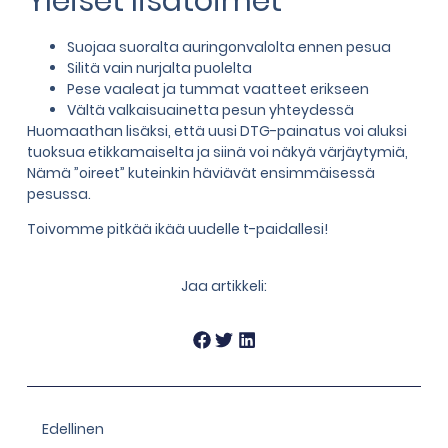
Yleiset lisätoimet
Suojaa suoralta auringonvalolta ennen pesua
Silitä vain nurjalta puolelta
Pese vaaleat ja tummat vaatteet erikseen
Vältä valkaisuainetta pesun yhteydessä
Huomaathan lisäksi, että uusi DTG-painatus voi aluksi
tuoksua etikkamaiselta ja siinä voi näkyä värjäytymiä,
Nämä ”oireet” kuteinkin häviävät ensimmäisessä
pesussa.
Toivomme pitkää ikää uudelle t-paidallesi!
Jaa artikkeli:
Edellinen