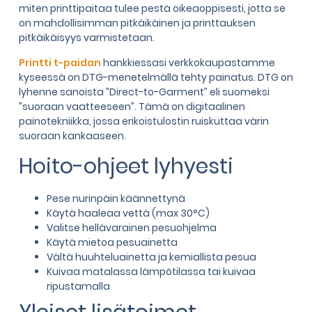
miten printtipaitaa tulee pestä oikeaoppisesti, jotta se
on mahdollisimman pitkäikäinen ja printtauksen
pitkäikäisyys varmistetaan.
Printti t-paidan
hankkiessasi verkkokaupastamme
kyseessä on DTG-menetelmällä tehty painatus. DTG on
lyhenne sanoista ”Direct-to-Garment” eli suomeksi
”suoraan vaatteeseen”. Tämä on digitaalinen
painotekniikka, jossa erikoistulostin ruiskuttaa värin
suoraan kankaaseen.
Hoito-ohjeet lyhyesti
Pese nurinpäin käännettynä
Käytä haaleaa vettä (max 30°C)
Valitse hellävarainen pesuohjelma
Käytä mietoa pesuainetta
Vältä huuhteluainetta ja kemiallista pesua
Kuivaa matalassa lämpötilassa tai kuivaa
ripustamalla