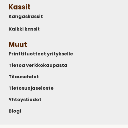
Kassit
Kangaskassit
Kaikki kassit
Muut
Printtituotteet yritykselle
Tietoa verkkokaupasta
Tilausehdot
Tietosuojaseloste
Yhteystiedot
Blogi