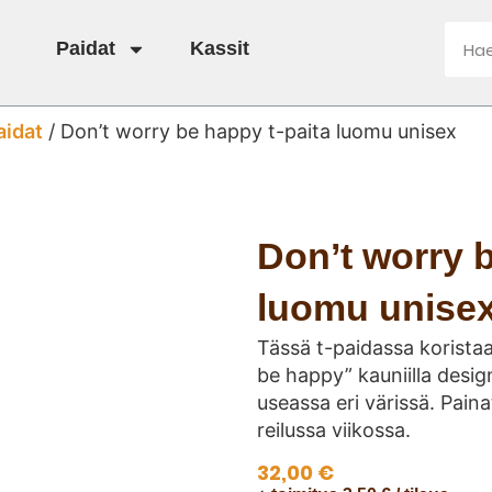
Paidat
Kassit
aidat
/ Don’t worry be happy t-paita luomu unisex
Don’t worry b
luomu unise
Tässä t-paidassa korista
be happy” kauniilla design
useassa eri värissä. Paina
reilussa viikossa.
32,00
€