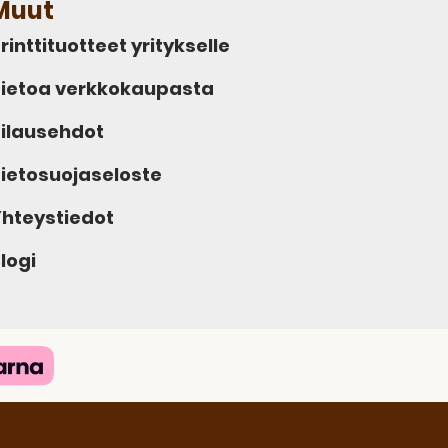
Muut
rinttituotteet yritykselle
ietoa verkkokaupasta
ilausehdot
ietosuojaseloste
hteystiedot
logi