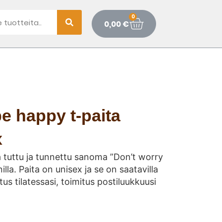
0
0,00
€
e happy t-paita
x
a tuttu ja tunnettu sanoma ”Don’t worry
illa. Paita on unisex ja se on saatavilla
tus tilatessasi, toimitus postiluukkuusi