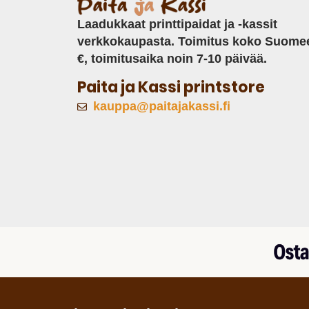
Laadukkaat printtipaidat ja -kassit
verkkokaupasta. Toimitus koko Suome
€, toimitusaika noin 7-10 päivää.
Paita ja Kassi printstore
kauppa@paitajakassi.fi