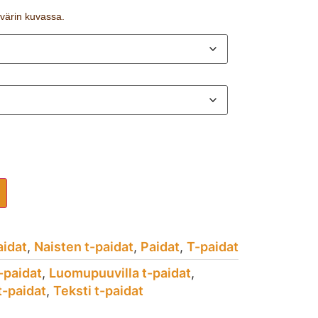
n värin kuvassa.
aidat
,
Naisten t-paidat
,
Paidat
,
T-paidat
t-paidat
,
Luomupuuvilla t-paidat
,
t-paidat
,
Teksti t-paidat