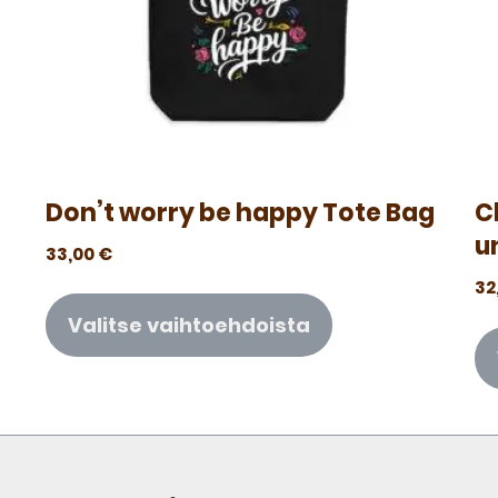
Don’t worry be happy Tote Bag
C
u
33,00
€
32
Valitse vaihtoehdoista