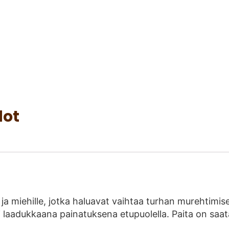
dot
lle ja miehille, jotka haluavat vaihtaa turhan murehtim
 laadukkaana painatuksena etupuolella. Paita on saatav