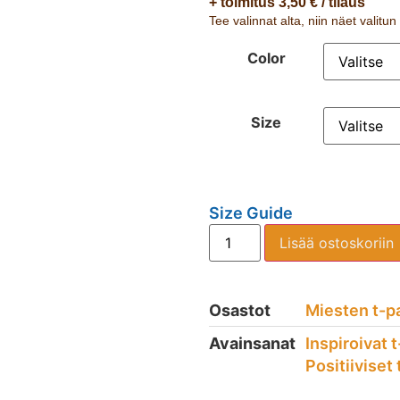
+ toimitus 3,50 € / tilaus
Tee valinnat alta, niin näet valitu
Color
Size
Size Guide
Lisää ostoskoriin
Osastot
Miesten t-p
Avainsanat
Inspiroivat 
Positiiviset 