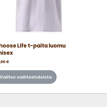
hoose Life t-paita luomu
nisex
,00
€
Valitse vaihtoehdoista