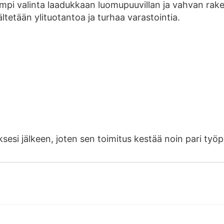
pi valinta laadukkaan luomupuuvillan ja vahvan raken
ältetään ylituotantoa ja turhaa varastointia.
uksesi jälkeen, joten sen toimitus kestää noin pari ty