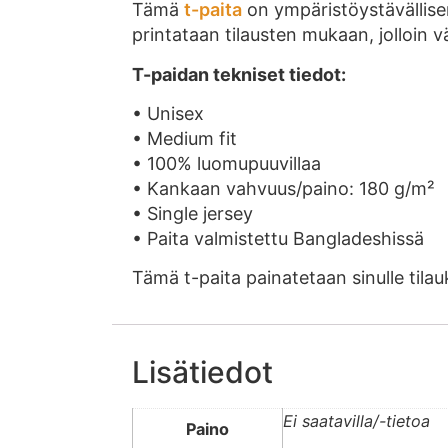
Tämä
t-paita
on ympäristöystävällisem
printataan tilausten mukaan, jolloin v
T-paidan tekniset tiedot:
• Unisex
• Medium fit
• 100% luomupuuvillaa
• Kankaan vahvuus/paino: 180 g/m²
• Single jersey
• Paita valmistettu Bangladeshissä
Tämä t-paita painatetaan sinulle tila
Lisätiedot
Ei saatavilla/-tietoa
Paino