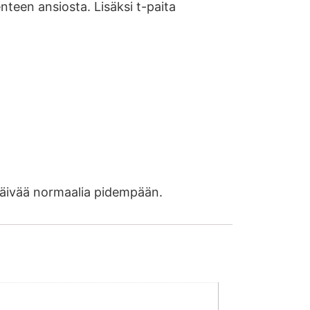
teen ansiosta. Lisäksi t-paita
öpäivää normaalia pidempään.