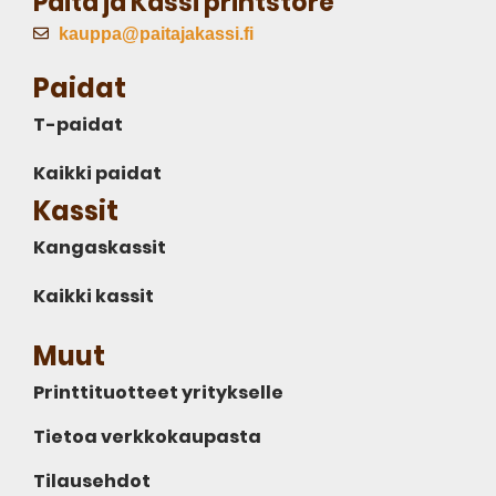
Paita ja Kassi printstore
kauppa@paitajakassi.fi
Paidat
T-paidat
Kaikki paidat
Kassit
Kangaskassit
Kaikki kassit
Muut
Printtituotteet yritykselle
Tietoa verkkokaupasta
Tilausehdot