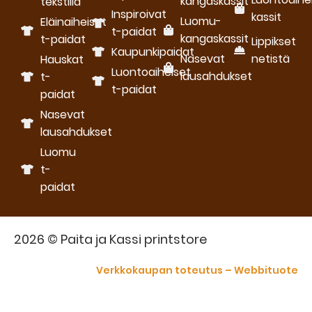
kangaskassit
tekstillä
Inspiroivat
kassit
Luomu­
Eläinaiheiset
t-paidat
kangaskassit
t-paidat
Lippikset
Kaupunkipaidat
Nasevat
netistä
Hauskat
Luontoaiheiset
lausahdukset
t-
t-paidat
paidat
Nasevat
lausahdukset
Luomu
t-
paidat
2026 © Paita ja Kassi printstore
Verkkokaupan toteutus – Webbituote