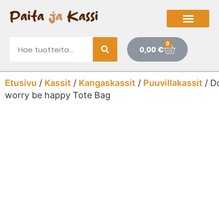
0
0,00
€
Etusivu
/
Kassit
/
Kangaskassit
/
Puuvillakassit
/ D
worry be happy Tote Bag