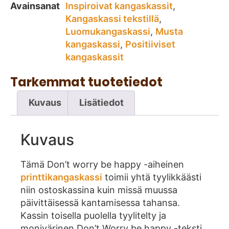
Avainsanat
Inspiroivat kangaskassit
,
Kangaskassi tekstillä
,
Luomukangaskassi
,
Musta
kangaskassi
,
Positiiviset
kangaskassit
Tarkemmat tuotetiedot
Kuvaus
Lisätiedot
Kuvaus
Tämä Don’t worry be happy -aiheinen
printtikangaskassi
toimii yhtä tyylikkäästi
niin ostoskassina kuin missä muussa
päivittäisessä kantamisessa tahansa.
Kassin toisella puolella tyylitelty ja
monivärinen Don’t Worry be happy -teksti