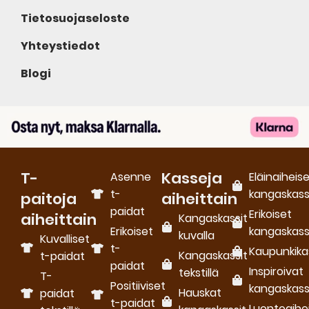
Tietosuojaseloste
Yhteystiedot
Blogi
T-
Kasseja
Asenne
Eläinaiheis
t-
kangaskass
paitoja
aiheittain
paidat
Erikoiset
aiheittain
Kangaskassit
Erikoiset
kangaskass
kuvalla
Kuvalliset
t-
Kaupunkika
Kangaskassit
t-paidat
paidat
Inspiroivat
tekstillä
T-
Positiiviset
kangaskass
Hauskat
paidat
t-paidat
Luontoaihe