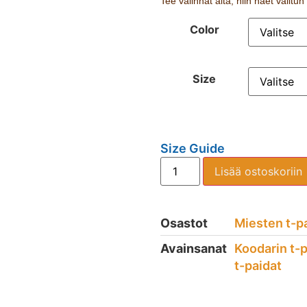
Tee valinnat alta, niin näet valitu
Color
Size
Size Guide
Lisää ostoskoriin
Osastot
Miesten t-p
Avainsanat
Koodarin t-p
t-paidat