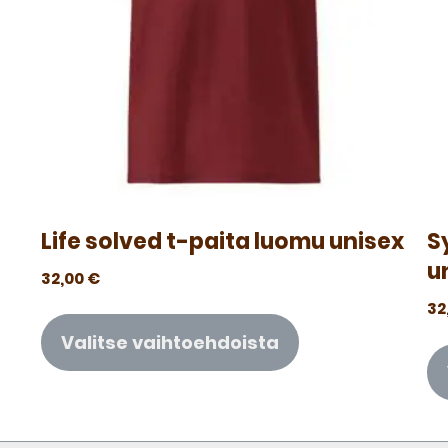
Life solved t-paita luomu unisex
S
u
32,00
€
32
Valitse vaihtoehdoista