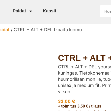
Paidat
Kassit
aidat
/ CTRL + ALT + DEL t-paita luomu
CTRL + ALT +
CTRL + ALT + DEL yoursel
kuningas. Tietokonemaai
huumorillaan monille, tuo
unisex ja medium fit. Prin
viikon.
32,00
€
+ toimitus 3,50 € / tilaus