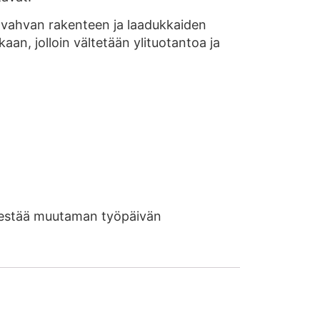
ä vahvan rakenteen ja laadukkaiden
aan, jolloin vältetään ylituotantoa ja
i kestää muutaman työpäivän