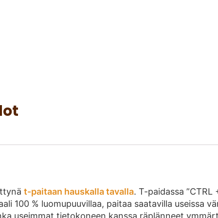
dot
ettynä
t-paitaan hauskalla tavalla
. T-paidassa ”CTRL +
ali 100 % luomupuuvillaa, paitaa saatavilla useissa vä
onka useimmat tietokoneen kanssa räplänneet ymmärt