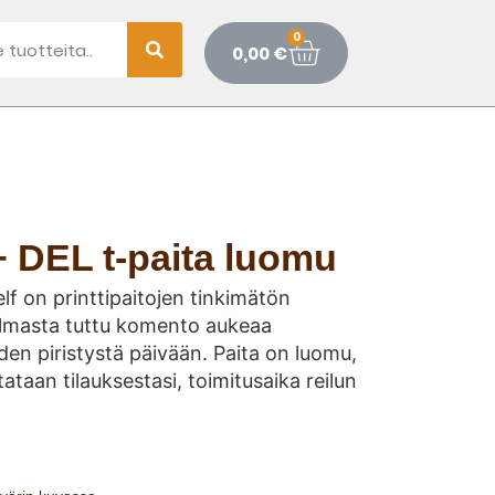
0
0,00
€
 DEL t-paita luomu
f on printtipaitojen tinkimätön
lmasta tuttu komento aukeaa
den piristystä päivään. Paita on luomu,
tataan tilauksestasi, toimitusaika reilun