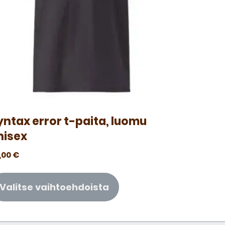
yntax error t-paita, luomu
nisex
,00
€
Valitse vaihtoehdoista