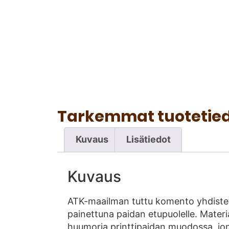
Tarkemmat tuotetie
Kuvaus
Lisätiedot
Kuvaus
ATK-maailman tuttu komento yhdist
painettuna paidan etupuolelle. Materia
huumoria printtipaidan muodossa, j