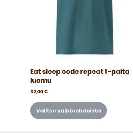
Eat sleep code repeat t-paita
luomu
32,00
€
Valitse vaihtoehdoista