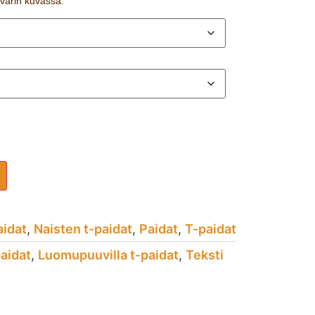
n värin kuvassa.
aidat
,
Naisten t-paidat
,
Paidat
,
T-paidat
aidat
,
Luomupuuvilla t-paidat
,
Teksti