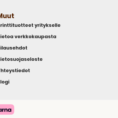
Muut
rinttituotteet yritykselle
ietoa verkkokaupasta
ilausehdot
ietosuojaseloste
hteystiedot
logi