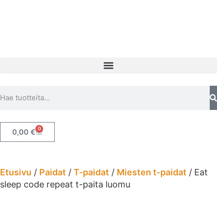
0
0,00
€
Etusivu
/
Paidat
/
T-paidat
/
Miesten t-paidat
/ Eat
sleep code repeat t-paita luomu