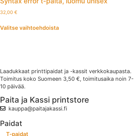
Syntax error t-paita, luomu unisex
32,00
€
Valitse vaihtoehdoista
Laadukkaat printtipaidat ja -kassit verkkokaupasta.
Toimitus koko Suomeen 3,50 €, toimitusaika noin 7-
10 päivää.
Paita ja Kassi printstore
kauppa@paitajakassi.fi
Paidat
T-paidat