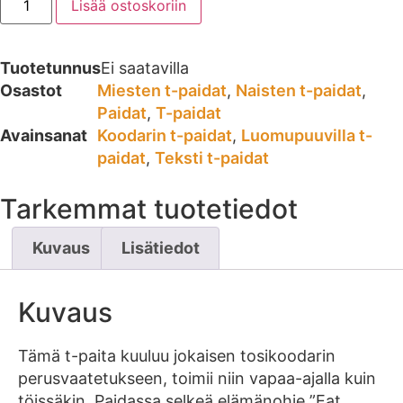
Lisää ostoskoriin
Tuotetunnus
Ei saatavilla
Osastot
Miesten t-paidat
,
Naisten t-paidat
,
Paidat
,
T-paidat
Avainsanat
Koodarin t-paidat
,
Luomupuuvilla t-
paidat
,
Teksti t-paidat
Tarkemmat tuotetiedot
Kuvaus
Lisätiedot
Kuvaus
Tämä t-paita kuuluu jokaisen tosikoodarin
perusvaatetukseen, toimii niin vapaa-ajalla kuin
töissäkin. Paidassa selkeä elämänohje ”Eat.