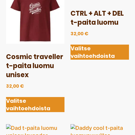
CTRL + ALT + DEL
t-paita luomu
32,00
€
Valitse
vaihtoehdoista
Cosmic traveller
t-paita luomu
unisex
32,00
€
Valitse
vaihtoehdoista