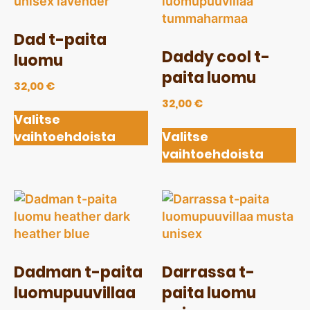
Dad t-paita
Daddy cool t-
luomu
paita luomu
32,00
€
32,00
€
Valitse
vaihtoehdoista
Valitse
vaihtoehdoista
Dadman t-paita
Darrassa t-
luomupuuvillaa
paita luomu