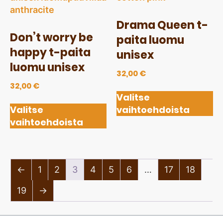
Drama Queen t-
Don’t worry be
paita luomu
happy t-paita
unisex
luomu unisex
32,00
€
32,00
€
Valitse
Valitse
vaihtoehdoista
vaihtoehdoista
←
1
2
3
4
5
6
…
17
18
19
→