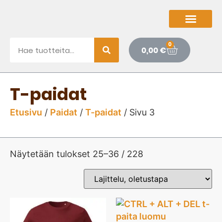
0
0,00
€
T-paidat
Etusivu
/
Paidat
/
T-paidat
/ Sivu 3
Näytetään tulokset 25–36 / 228