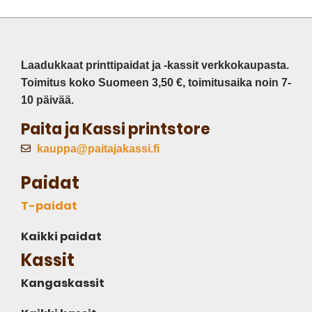
Laadukkaat printtipaidat ja -kassit verkkokaupasta.
Toimitus koko Suomeen 3,50 €, toimitusaika noin 7-
10 päivää.
Paita ja Kassi printstore
kauppa@paitajakassi.fi
Paidat
T-paidat
Kaikki paidat
Kassit
Kangaskassit