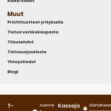
Kaikki kassit
Muut
Printtituotteet yritykselle
Tietoa verkkokaupasta
Tilausehdot
Tietosuojaseloste
Yhteystiedot
Blogi
T-
Kasseja
Asenne
Eläinaiheis