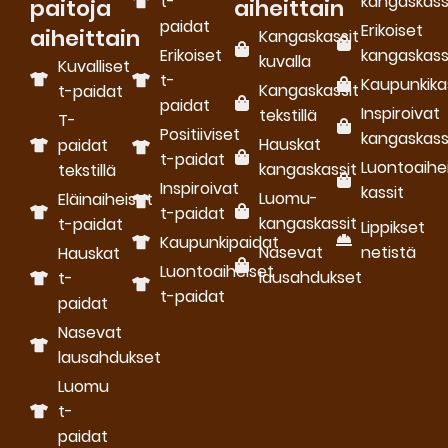
t-
kangaskass
paitoja
aiheittain
paidat
Erikoiset
aiheittain
Kangaskassit
Erikoiset
kangaskass
kuvalla
Kuvalliset
t-
Kaupunkika
Kangaskassit
t-paidat
paidat
Inspiroivat
tekstillä
T-
Positiiviset
kangaskass
Hauskat
paidat
t-paidat
Luontoaihe
kangaskassit
tekstillä
Inspiroivat
kassit
Luomu­
Eläinaiheiset
t-paidat
kangaskassit
t-paidat
Lippikset
Kaupunkipaidat
Nasevat
netistä
Hauskat
Luontoaiheiset
lausahdukset
t-
t-paidat
paidat
Nasevat
lausahdukset
Luomu
t-
paidat