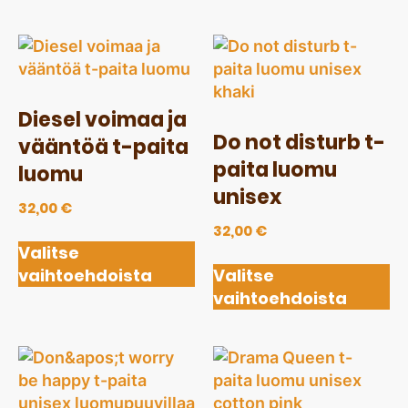
Diesel voimaa ja
Do not disturb t-
vääntöä t-paita
paita luomu
luomu
unisex
32,00
€
32,00
€
Valitse
vaihtoehdoista
Valitse
vaihtoehdoista