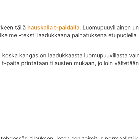
rkeen tällä
hauskalla t-paidalla
. Luomupuuvillainen unis
 like me -teksti laadukkaana painatuksena etupuolella. 
, koska kangas on laadukkaasta luomupuuvillasta val
 t-paita printataan tilausten mukaan, jolloin vältetään
 tehdessäsi tilauksen, joten sen toimitus normaalist