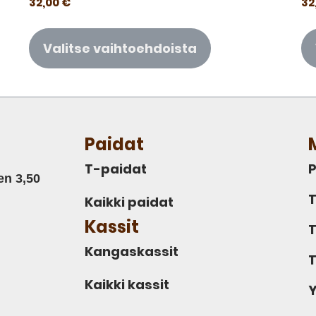
32,00
€
32
Valitse vaihtoehdoista
Paidat
T-paidat
P
en 3,50
T
Kaikki paidat
Kassit
T
Kangaskassit
T
Kaikki kassit
Y