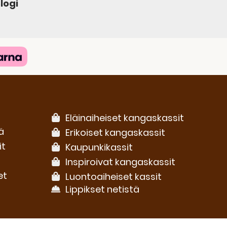
logi
Eläinaiheiset kangaskassit
ä
Erikoiset kangaskassit
it
Kaupunkikassit
Inspiroivat kangaskassit
et
Luontoaiheiset kassit
Lippikset netistä