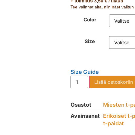
+ toimitus 3,50 € / tilaus
Tee valinnat alta, niin näet valitu
Color
Size
Size Guide
Lisää ostoskoriin
Osastot
Miesten t-p
Avainsanat
Erikoiset t-
t-paidat