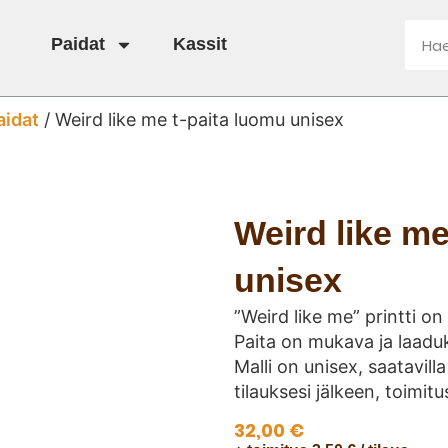
Paidat
Kassit
aidat
/ Weird like me t-paita luomu unisex
Weird like me
unisex
”Weird like me” printti on
Paita on mukava ja laaduk
Malli on unisex, saatavill
tilauksesi jälkeen, toimitus
32,00
€