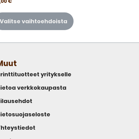
,00
€
Valitse vaihtoehdoista
Muut
rinttituotteet yritykselle
ietoa verkkokaupasta
ilausehdot
ietosuojaseloste
hteystiedot