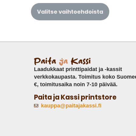
Valitse vaihtoehdoista
Laadukkaat printtipaidat ja -kassit
verkkokaupasta. Toimitus koko Suome
€, toimitusaika noin 7-10 päivää.
Paita ja Kassi printstore
kauppa@paitajakassi.fi