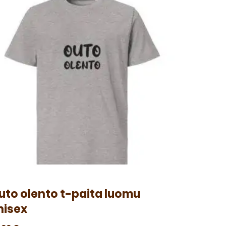
uto olento t-paita luomu
nisex