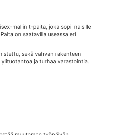
ex-mallin t-paita, joka sopii naisille
Paita on saatavilla useassa eri
mistettu, sekä vahvan rakenteen
 ylituotantoa ja turhaa varastointia.
i kestää muutaman työpäivän