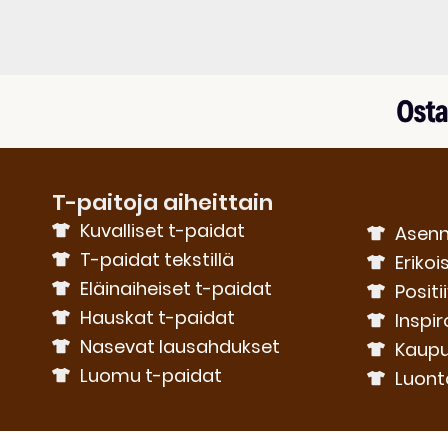
T-paitoja aiheittain
Kuvalliset t-paidat
Asenn
T-paidat tekstillä
Erikoi
Eläinaiheiset t-paidat
Positi
Hauskat t-paidat
Inspir
Nasevat lausahdukset
Kaupu
Luomu t-paidat
Luont