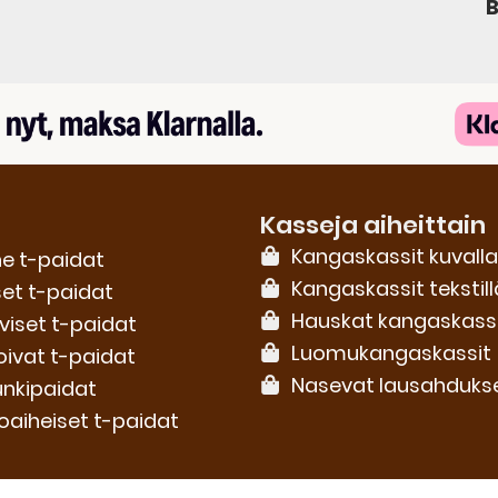
B
Kasseja aiheittain
Kangaskassit kuvalla
e t-paidat
Kangaskassit tekstill
set t-paidat
Hauskat kangaskass
iviset t-paidat
Luomu­kangaskassit
oivat t-paidat
Nasevat lausahduks
nkipaidat
oaiheiset t-paidat