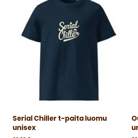
Serial Chiller t-paita luomu
O
unisex
u