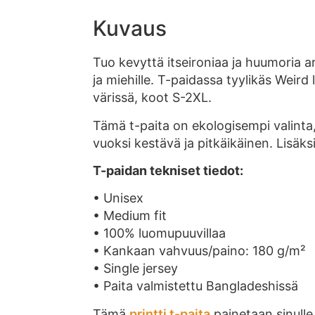
Kuvaus
Tuo kevyttä itseironiaa ja huumoria a
ja miehille. T-paidassa tyylikäs Weird
värissä, koot S-2XL.
Tämä t-paita on ekologisempi valinta
vuoksi kestävä ja pitkäikäinen. Lisäksi
T-paidan tekniset tiedot:
• Unisex
• Medium fit
• 100% luomupuuvillaa
• Kankaan vahvuus/paino: 180 g/m²
• Single jersey
• Paita valmistettu Bangladeshissä
Tämä
printti t-paita
painetaan sinulle