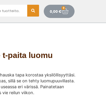
0
0,00
€
 t-paita luomu
 hauska tapa korostaa yksilöllisyyttäsi.
as, sillä se on tehty luomupuuvillasta.
a useassa eri värissä. Painatetaan
 vie reilun viikon.