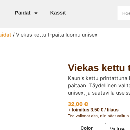
Paidat
Kassit
aidat
/ Viekas kettu t-paita luomu unisex
Viekas kettu 
Kaunis kettu printattuna
paitaan. Täydellinen valita
unisex, ja saatavilla useis
32,00
€
+ toimitus 3,50 € / tilaus
Tee valinnat alta, niin näet valitu
Color