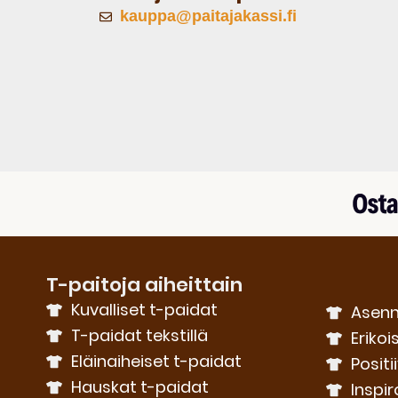
kauppa@paitajakassi.fi
T-paitoja aiheittain
Kuvalliset t-paidat
Asenn
T-paidat tekstillä
Erikoi
Eläinaiheiset t-paidat
Positi
Hauskat t-paidat
Inspir