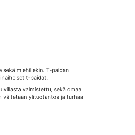
le sekä miehillekin. T-paidan
naiheiset t-paidat.
villasta valmistettu, sekä omaa
n vältetään ylituotantoa ja turhaa