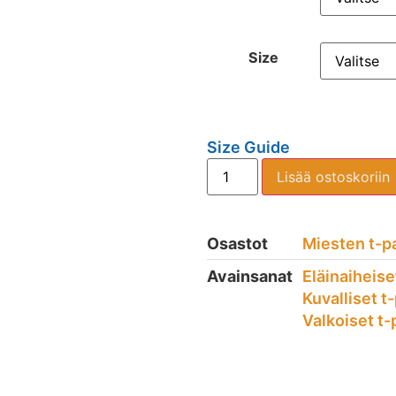
Size
Size Guide
Lisää ostoskoriin
Osastot
Miesten t-p
Avainsanat
Eläinaiheise
Kuvalliset t
Valkoiset t-