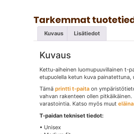
Tarkemmat tuotetie
Kuvaus
Lisätiedot
Kuvaus
Kettu-aiheinen luomupuuvillainen t-pait
etupuolella ketun kuva painatettuna, 
Tämä
printti t-paita
on ympäristötieto
vahvan rakenteen ollen pitkäikäinen. 
varastointia. Katso myös muut
eläina
T-paidan tekniset tiedot:
• Unisex