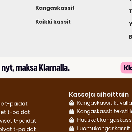
Kangaskassit
T
Kaikki kassit
Y
B
Kasseja aiheittain
Kangaskassit kuvalla
e t-paidat
Kangaskassit tekstill
set t-paidat
Hauskat kangaskass
iviset t-paidat
Luomu­kangaskassit
oivat t-paidat