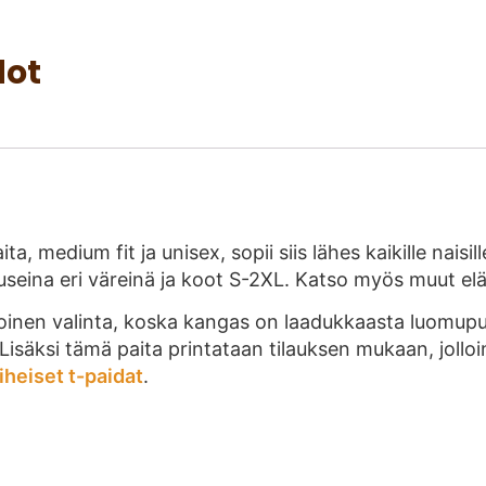
dot
a, medium fit ja unisex, sopii siis lähes kaikille naisil
useina eri väreinä ja koot S-2XL. Katso myös muut eläi
inen valinta, koska kangas on laadukkaasta luomupuu
Lisäksi tämä paita printataan tilauksen mukaan, jolloi
iheiset t-paidat
.