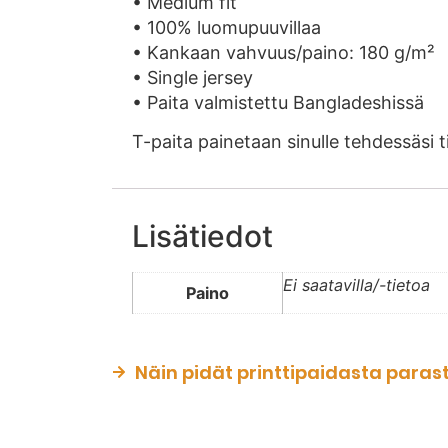
• Medium fit
• 100% luomupuuvillaa
• Kankaan vahvuus/paino: 180 g/m²
• Single jersey
• Paita valmistettu Bangladeshissä
T-paita painetaan sinulle tehdessäsi
Lisätiedot
Ei saatavilla/-tietoa
Paino
Näin pidät printtipaidasta paras