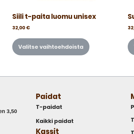
Siili t-paita luomu unisex
S
32,00
€
32
Valitse vaihtoehdoista
Paidat
T-paidat
P
en 3,50
T
Kaikki paidat
Kassit
T