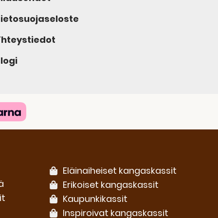
ietosuojaseloste
hteystiedot
logi
Eläinaiheiset kangaskassit
ä
Erikoiset kangaskassit
it
Kaupunkikassit
Inspiroivat kangaskassit