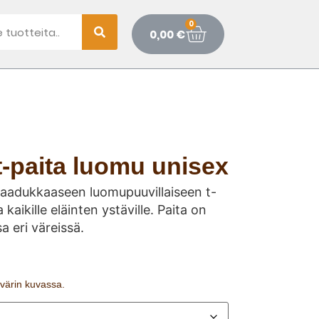
0
0,00
€
t-paita luomu unisex
 laadukkaaseen luomupuuvillaiseen t-
 kaikille eläinten ystäville. Paita on
sa eri väreissä.
n värin kuvassa.