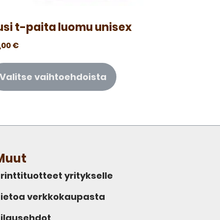
usi t-paita luomu unisex
,00
€
Valitse vaihtoehdoista
Muut
rinttituotteet yritykselle
ietoa verkkokaupasta
ilausehdot