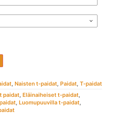
aidat
,
Naisten t-paidat
,
Paidat
,
T-paidat
t paidat
,
Eläinaiheiset t-paidat
,
-paidat
,
Luomupuuvilla t-paidat
,
paidat