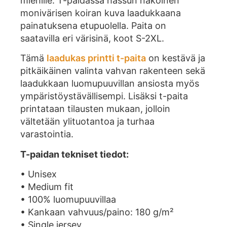
miehille. T-paidassa hassun näköinen
monivärisen koiran kuva laadukkaana
painatuksena etupuolella. Paita on
saatavilla eri värisinä, koot S-2XL.
Tämä
laadukas printti t-paita
on kestävä ja
pitkäikäinen valinta vahvan rakenteen sekä
laadukkaan luomupuuvillan ansiosta myös
ympäristöystävällisempi. Lisäksi t-paita
printataan tilausten mukaan, jolloin
vältetään ylituotantoa ja turhaa
varastointia.
T-paidan tekniset tiedot:
• Unisex
• Medium fit
• 100% luomupuuvillaa
• Kankaan vahvuus/paino: 180 g/m²
• Single jersey