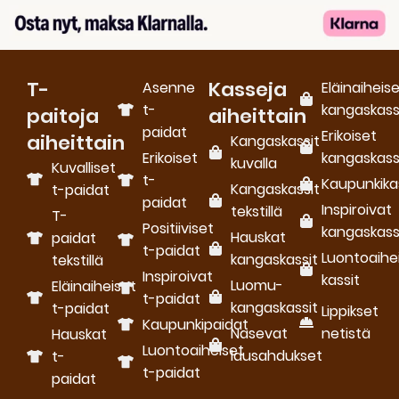
T-
Kasseja
Asenne
Eläinaiheis
t-
kangaskass
paitoja
aiheittain
paidat
Erikoiset
aiheittain
Kangaskassit
Erikoiset
kangaskass
kuvalla
Kuvalliset
t-
Kaupunkika
Kangaskassit
t-paidat
paidat
Inspiroivat
tekstillä
T-
Positiiviset
kangaskass
Hauskat
paidat
t-paidat
Luontoaihe
kangaskassit
tekstillä
Inspiroivat
kassit
Luomu­
Eläinaiheiset
t-paidat
kangaskassit
t-paidat
Lippikset
Kaupunkipaidat
Nasevat
netistä
Hauskat
Luontoaiheiset
lausahdukset
t-
t-paidat
paidat