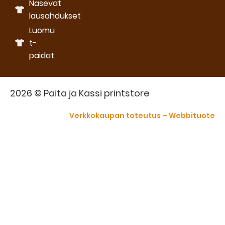
Nasevat
lausahdukset
Luomu
t-
paidat
2026 © Paita ja Kassi printstore
Verkkokaupan toteutus – Webbituote