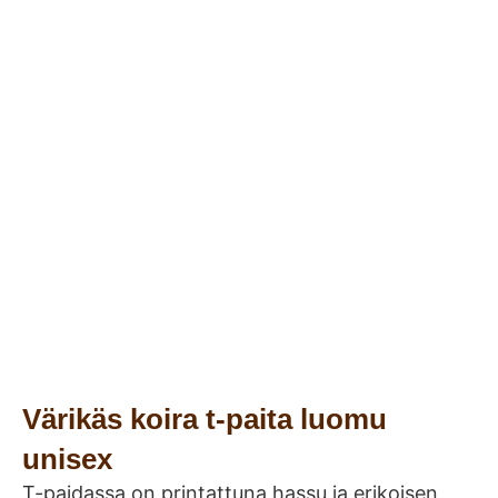
Värikäs koira t-paita luomu
unisex
T-paidassa on printattuna hassu ja erikoisen