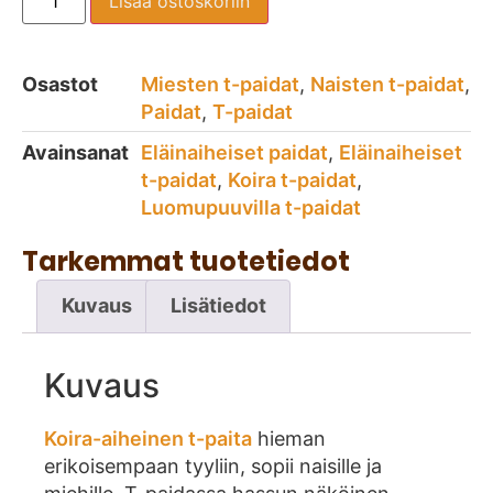
Lisää ostoskoriin
Osastot
Miesten t-paidat
,
Naisten t-paidat
,
Paidat
,
T-paidat
Avainsanat
Eläinaiheiset paidat
,
Eläinaiheiset
t-paidat
,
Koira t-paidat
,
Luomupuuvilla t-paidat
Tarkemmat tuotetiedot
Kuvaus
Lisätiedot
Kuvaus
Koira-aiheinen t-paita
hieman
erikoisempaan tyyliin, sopii naisille ja