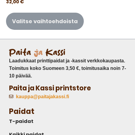
32,00
€
Valitse vaihtoehdoista
Laadukkaat printtipaidat ja -kassit verkkokaupasta.
Toimitus koko Suomeen 3,50 €, toimitusaika noin 7-
10 päivää.
Paita ja Kassi printstore
kauppa@paitajakassi.fi
Paidat
T-paidat
Kaikki paidat