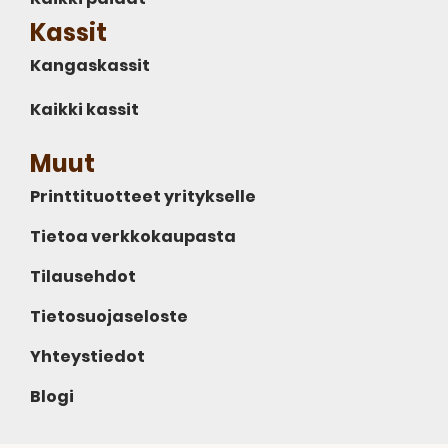
Kassit
Kangaskassit
Kaikki kassit
Muut
Printtituotteet yritykselle
Tietoa verkkokaupasta
Tilausehdot
Tietosuojaseloste
Yhteystiedot
Blogi