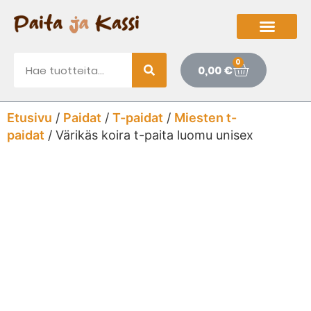
0
0,00
€
Etusivu
/
Paidat
/
T-paidat
/
Miesten t-
paidat
/ Värikäs koira t-paita luomu unisex