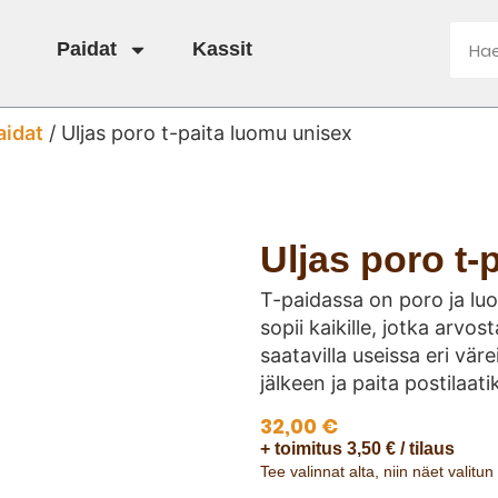
Paidat
Kassit
aidat
/ Uljas poro t-paita luomu unisex
Uljas poro t-
T-paidassa on poro ja luo
sopii kaikille, jotka arvos
saatavilla useissa eri vär
jälkeen ja paita postilaati
32,00
€
+ toimitus 3,50 € / tilaus
Tee valinnat alta, niin näet valitu