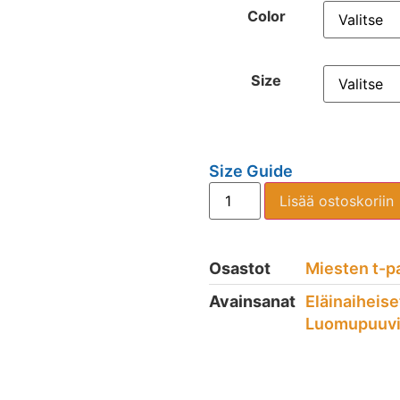
Color
Size
Size Guide
Lisää ostoskoriin
Osastot
Miesten t-p
Avainsanat
Eläinaiheise
Luomupuuvil