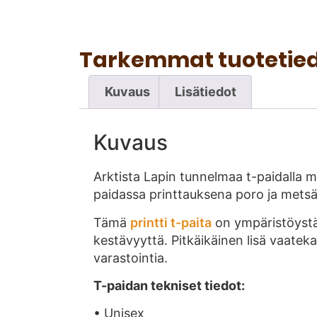
Tarkemmat tuotetie
Kuvaus
Lisätiedot
Kuvaus
Arktista Lapin tunnelmaa t-paidalla m
paidassa printtauksena poro ja metsäm
Tämä
printti t-paita
on ympäristöystä
kestävyyttä. Pitkäikäinen lisä vaatekaa
varastointia.
T-paidan tekniset tiedot:
• Unisex