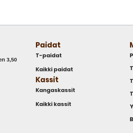
Paidat
T-paidat
P
en 3,50
T
Kaikki paidat
Kassit
T
Kangaskassit
T
Kaikki kassit
Y
B