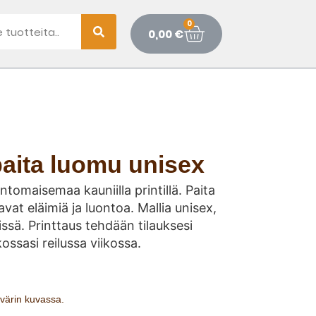
0
0,00
€
paita luomu unisex
ntomaisemaa kauniilla printillä. Paita
tavat eläimiä ja luontoa. Mallia unisex,
eissä. Printtaus tehdään tilauksesi
kossasi reilussa viikossa.
n värin kuvassa.