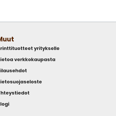
Muut
rinttituotteet yritykselle
ietoa verkkokaupasta
ilausehdot
ietosuojaseloste
hteystiedot
logi