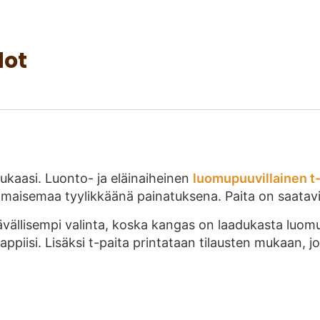
dot
ukaasi. Luonto- ja eläinaiheinen
luomupuuvillainen t-
aisemaa tyylikkäänä painatuksena. Paita on saatavill
vällisempi valinta, koska kangas on laadukasta luomu
ppiisi. Lisäksi t-paita printataan tilausten mukaan, jo