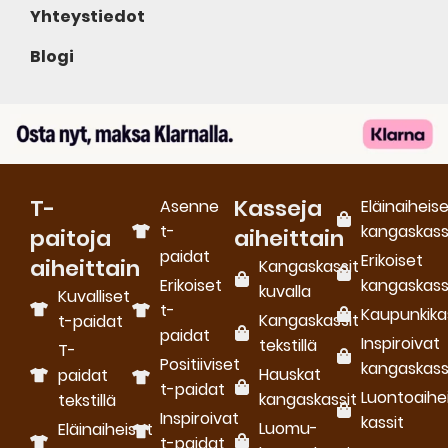
Yhteystiedot
Blogi
T-
Kasseja
Asenne
Eläinaiheis
t-
kangaskass
paitoja
aiheittain
paidat
Erikoiset
aiheittain
Kangaskassit
Erikoiset
kangaskass
kuvalla
Kuvalliset
t-
Kaupunkika
Kangaskassit
t-paidat
paidat
Inspiroivat
tekstillä
T-
Positiiviset
kangaskass
Hauskat
paidat
t-paidat
Luontoaihe
kangaskassit
tekstillä
Inspiroivat
kassit
Luomu­
Eläinaiheiset
t-paidat