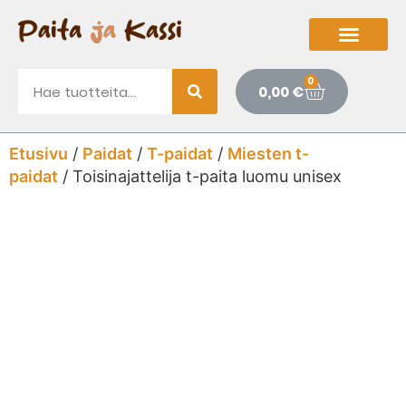
0
0,00
€
Etusivu
/
Paidat
/
T-paidat
/
Miesten t-
paidat
/ Toisinajattelija t-paita luomu unisex