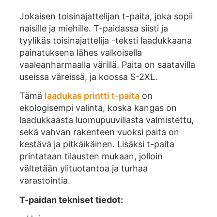
Jokaisen toisinajattelijan t-paita, joka sopii
naisille ja miehille. T-paidassa siisti ja
tyylikäs toisinajattelija -teksti laadukkaana
painatuksena lähes valkoisella
vaaleanharmaalla värillä. Paita on saatavilla
useissa väreissä, ja koossa S-2XL.
Tämä
laadukas printti t-paita
on
ekologisempi valinta, koska kangas on
laadukkaasta luomupuuvillasta valmistettu,
sekä vahvan rakenteen vuoksi paita on
kestävä ja pitkäikäinen. Lisäksi t-paita
printataan tilausten mukaan, jolloin
vältetään ylituotantoa ja turhaa
varastointia.
T-paidan tekniset tiedot: