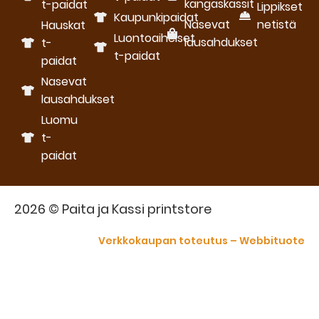
kangaskassit
t-paidat
Lippikset
Kaupunkipaidat
Nasevat
netistä
Hauskat
Luontoaiheiset
lausahdukset
t-
t-paidat
paidat
Nasevat
lausahdukset
Luomu
t-
paidat
2026 © Paita ja Kassi printstore
Verkkokaupan toteutus – Webbituote