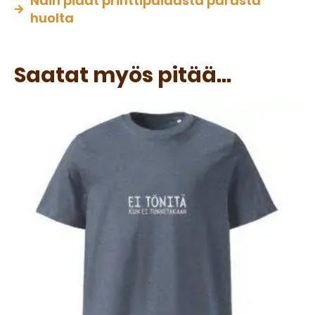
Näin pidät printtipaidasta parasta
huolta
Saatat myös pitää...