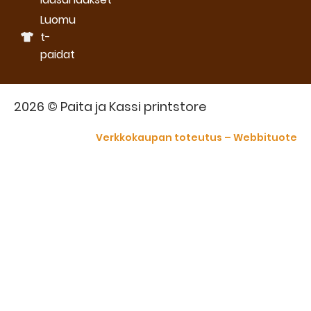
Luomu
t-
paidat
2026 © Paita ja Kassi printstore
Verkkokaupan toteutus – Webbituote