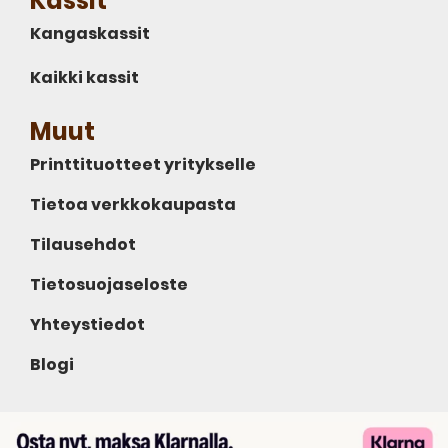
Kassit
Kangaskassit
Kaikki kassit
Muut
Printtituotteet yritykselle
Tietoa verkkokaupasta
Tilausehdot
Tietosuojaseloste
Yhteystiedot
Blogi