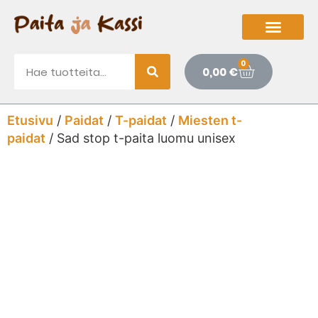
0
0,00
€
Etusivu
/
Paidat
/
T-paidat
/
Miesten t-
paidat
/ Sad stop t-paita luomu unisex