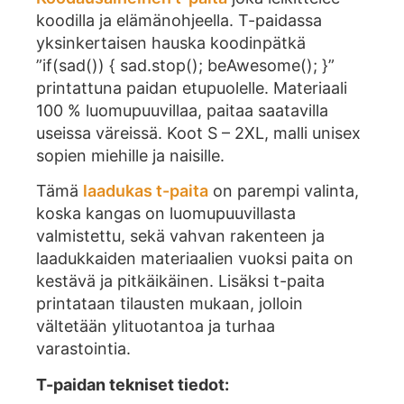
koodilla ja elämänohjeella. T-paidassa
yksinkertaisen hauska koodinpätkä
”if(sad()) { sad.stop(); beAwesome(); }”
printattuna paidan etupuolelle. Materiaali
100 % luomupuuvillaa, paitaa saatavilla
useissa väreissä. Koot S – 2XL, malli unisex
sopien miehille ja naisille.
Tämä
laadukas t-paita
on parempi valinta,
koska kangas on luomupuuvillasta
valmistettu, sekä vahvan rakenteen ja
laadukkaiden materiaalien vuoksi paita on
kestävä ja pitkäikäinen. Lisäksi t-paita
printataan tilausten mukaan, jolloin
vältetään ylituotantoa ja turhaa
varastointia.
T-paidan tekniset tiedot: