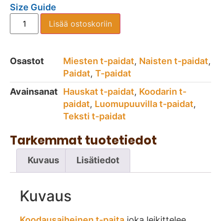
Size Guide
Lisää ostoskoriin
Osastot
Miesten t-paidat
,
Naisten t-paidat
,
Paidat
,
T-paidat
Avainsanat
Hauskat t-paidat
,
Koodarin t-
paidat
,
Luomupuuvilla t-paidat
,
Teksti t-paidat
Tarkemmat tuotetiedot
Kuvaus
Lisätiedot
Kuvaus
Koodausaiheinen t-paita
joka leikittelee