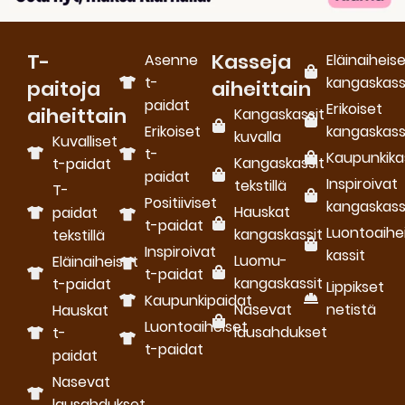
T-
Kasseja
Asenne
Eläinaiheis
t-
kangaskass
paitoja
aiheittain
paidat
Erikoiset
aiheittain
Kangaskassit
Erikoiset
kangaskass
kuvalla
Kuvalliset
t-
Kaupunkika
Kangaskassit
t-paidat
paidat
Inspiroivat
tekstillä
T-
Positiiviset
kangaskass
Hauskat
paidat
t-paidat
Luontoaihe
kangaskassit
tekstillä
Inspiroivat
kassit
Luomu­
Eläinaiheiset
t-paidat
kangaskassit
t-paidat
Lippikset
Kaupunkipaidat
Nasevat
netistä
Hauskat
Luontoaiheiset
lausahdukset
t-
t-paidat
paidat
Nasevat
lausahdukset