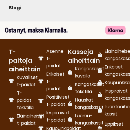
Blogi
T-
Kasseja
Asenne
Eläinaiheis
t-
kangaskass
paitoja
aiheittain
paidat
Erikoiset
aiheittain
Kangaskassit
Erikoiset
kangaskass
kuvalla
Kuvalliset
t-
Kaupunkika
Kangaskassit
t-paidat
paidat
Inspiroivat
tekstillä
T-
Positiiviset
kangaskass
Hauskat
paidat
t-paidat
Luontoaihe
kangaskassit
tekstillä
Inspiroivat
kassit
Luomu­
Eläinaiheiset
t-paidat
kangaskassit
t-paidat
Lippikset
Kaupunkipaidat