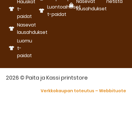
Nasevat
netistä
Hauskat
Luontoaiheiset
lausahdukset
t-
t-paidat
paidat
Nasevat
lausahdukset
Luomu
t-
paidat
2026 © Paita ja Kassi printstore
Verkkokaupan toteutus – Webbituote