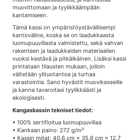
muovittomaan ja tyylikkäämpään
kantamiseen.
Tämä kassi on ympäristöystävällisempi
kantoväline, koska se on laadukkaasta
luomupuuvillasta valmistettu, sekä vahvan
rakenteen ja laadukkaiden materiaalien
vuoksi kestävä ja pitkäikäinen. Lisäksi kassi
printataan tilausten mukaan, jolloin
vältetään ylituotantoa ja turhaa
varastointia. Sano hyvästit muovikasseille
ja kanna tavaroitasi tyylikkäästi ja
ekologisesti.
Kangaskassin tekniset tiedot:
• 100% sertifioitua luomupuuvillaa
• Kankaan paino: 272 g/m²
• Kassin mitat: 40.6 cm × 35.6 cm × 12.7