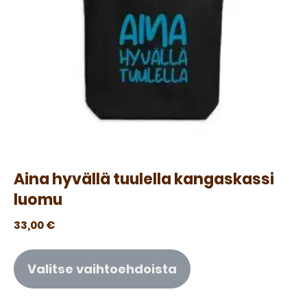
Aina hyvällä tuulella kangaskassi
luomu
33,00
€
Valitse vaihtoehdoista