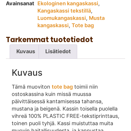
Avainsanat
Ekologinen kangaskassi
,
Kangaskassi tekstillä
,
Luomukangaskassi
,
Musta
kangaskassi
,
Tote bag
Tarkemmat tuotetiedot
Kuvaus
Lisätiedot
Kuvaus
Tämä muoviton
tote bag
toimii niin
ostoskassina kuin missä muussa
päivittäisessä kantamisessa tahansa,
mustana ja beigenä. Kassin toisella puolella
vihreä 100% PLASTIC FREE-tekstiprinttaus,
toinen puoli tyhjä. Kassi muistuttaa muita
muovin haitallisuudesta, ja kannustaa