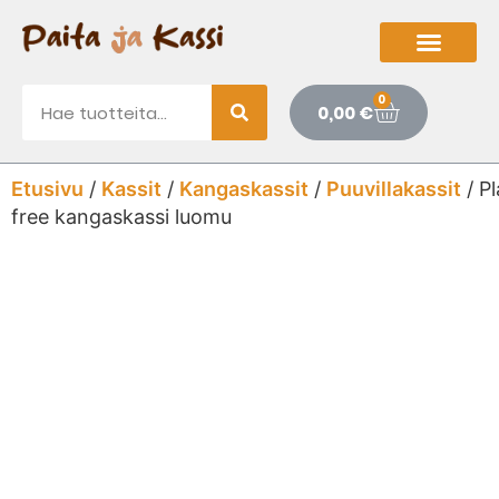
0
0,00
€
Etusivu
/
Kassit
/
Kangaskassit
/
Puuvillakassit
/ Pl
free kangaskassi luomu