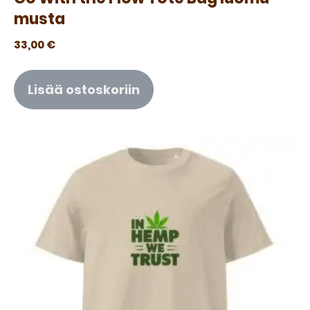
musta
33,00
€
Lisää ostoskoriin