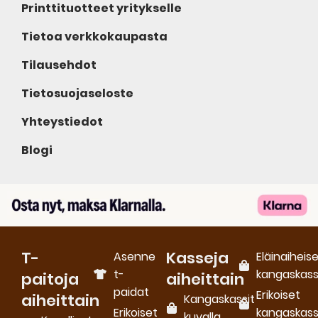
Printtituotteet yritykselle
Tietoa verkkokaupasta
Tilausehdot
Tietosuojaseloste
Yhteystiedot
Blogi
T-
Kasseja
Asenne
Eläinaiheis
t-
kangaskass
paitoja
aiheittain
paidat
Erikoiset
aiheittain
Kangaskassit
Erikoiset
kangaskass
kuvalla