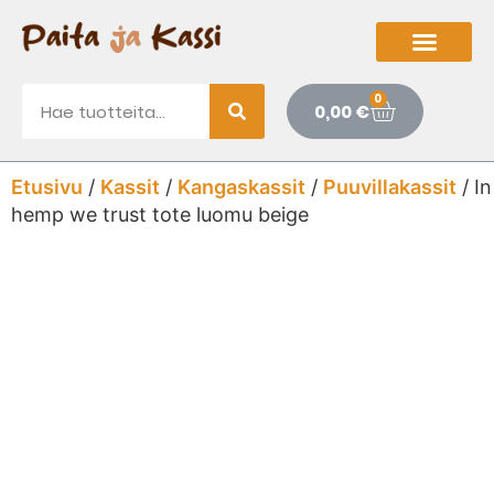
0
0,00
€
Etusivu
/
Kassit
/
Kangaskassit
/
Puuvillakassit
/ In
hemp we trust tote luomu beige