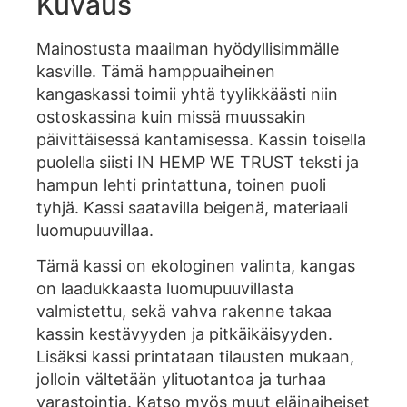
Kuvaus
Mainostusta maailman hyödyllisimmälle
kasville. Tämä hamppuaiheinen
kangaskassi toimii yhtä tyylikkäästi niin
ostoskassina kuin missä muussakin
päivittäisessä kantamisessa. Kassin toisella
puolella siisti IN HEMP WE TRUST teksti ja
hampun lehti printattuna, toinen puoli
tyhjä. Kassi saatavilla beigenä, materiaali
luomupuuvillaa.
Tämä kassi on ekologinen valinta, kangas
on laadukkaasta luomupuuvillasta
valmistettu, sekä vahva rakenne takaa
kassin kestävyyden ja pitkäikäisyyden.
Lisäksi kassi printataan tilausten mukaan,
jolloin vältetään ylituotantoa ja turhaa
varastointia. Katso myös muut eläinaiheiset