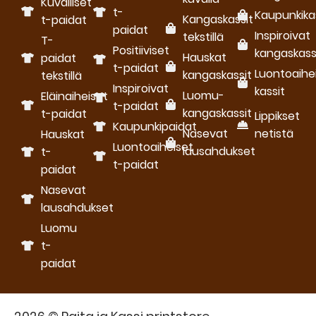
Kuvalliset
t-
Kaupunkika
Kangaskassit
t-paidat
paidat
Inspiroivat
tekstillä
T-
Positiiviset
kangaskass
Hauskat
paidat
t-paidat
Luontoaihe
kangaskassit
tekstillä
Inspiroivat
kassit
Luomu­
Eläinaiheiset
t-paidat
kangaskassit
t-paidat
Lippikset
Kaupunkipaidat
Nasevat
netistä
Hauskat
Luontoaiheiset
lausahdukset
t-
t-paidat
paidat
Nasevat
lausahdukset
Luomu
t-
paidat