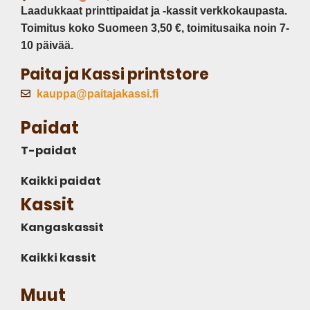
Laadukkaat printtipaidat ja -kassit verkkokaupasta.
Toimitus koko Suomeen 3,50 €, toimitusaika noin 7-
10 päivää.
Paita ja Kassi printstore
kauppa@paitajakassi.fi
Paidat
T-paidat
Kaikki paidat
Kassit
Kangaskassit
Kaikki kassit
Muut