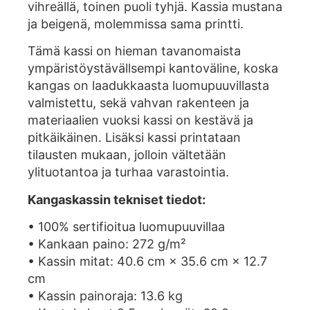
vihreällä, toinen puoli tyhjä. Kassia mustana
ja beigenä, molemmissa sama printti.
Tämä kassi on hieman tavanomaista
ympäristöystävällsempi kantoväline, koska
kangas on laadukkaasta luomupuuvillasta
valmistettu, sekä vahvan rakenteen ja
materiaalien vuoksi kassi on kestävä ja
pitkäikäinen. Lisäksi kassi printataan
tilausten mukaan, jolloin vältetään
ylituotantoa ja turhaa varastointia.
Kangaskassin tekniset tiedot:
• 100% sertifioitua luomupuuvillaa
• Kankaan paino: 272 g/m²
• Kassin mitat: 40.6 cm × 35.6 cm × 12.7
cm
• Kassin painoraja: 13.6 kg