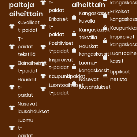
t-
kangaskass
paitoja
aiheittain
paidat
Erikoiset
aiheittain
Kangaskassit
Erikoiset
kangaskass
kuvalla
Kuvalliset
t-
Kaupunkika
Kangaskassit
t-paidat
paidat
Inspiroivat
tekstillä
T-
Positiiviset
kangaskass
Hauskat
paidat
t-paidat
Luontoaihe
kangaskassit
tekstillä
Inspiroivat
kassit
Luomu­
Eläinaiheiset
t-paidat
kangaskassit
t-paidat
Lippikset
Kaupunkipaidat
Nasevat
netistä
Hauskat
Luontoaiheiset
lausahdukset
t-
t-paidat
paidat
Nasevat
lausahdukset
Luomu
t-
paidat