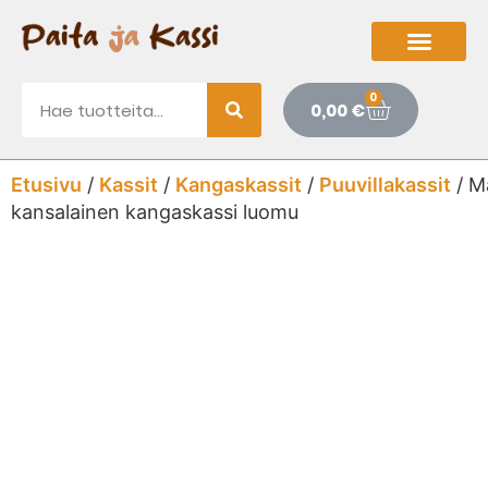
0
0,00
€
Etusivu
/
Kassit
/
Kangaskassit
/
Puuvillakassit
/ M
kansalainen kangaskassi luomu