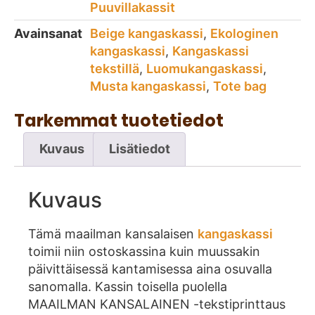
Puuvillakassit
Avainsanat
Beige kangaskassi
,
Ekologinen
kangaskassi
,
Kangaskassi
tekstillä
,
Luomukangaskassi
,
Musta kangaskassi
,
Tote bag
Tarkemmat tuotetiedot
Kuvaus
Lisätiedot
Kuvaus
Tämä maailman kansalaisen
kangaskassi
toimii niin ostoskassina kuin muussakin
päivittäisessä kantamisessa aina osuvalla
sanomalla. Kassin toisella puolella
MAAILMAN KANSALAINEN -tekstiprinttaus