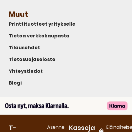
Muut
Printtituotteet yritykselle
Tietoa verkkokaupasta
Tilausehdot
Tietosuojaseloste
Yhteystiedot
Blogi
T-
Kasseja
Asenne
Eläinaiheis