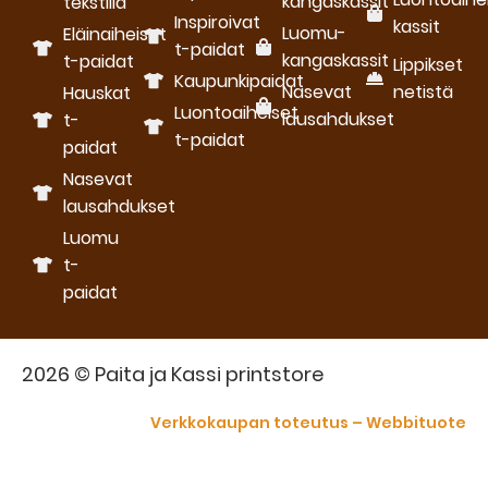
kangaskassit
tekstillä
Inspiroivat
kassit
Luomu­
Eläinaiheiset
t-paidat
kangaskassit
t-paidat
Lippikset
Kaupunkipaidat
Nasevat
netistä
Hauskat
Luontoaiheiset
lausahdukset
t-
t-paidat
paidat
Nasevat
lausahdukset
Luomu
t-
paidat
2026 © Paita ja Kassi printstore
Verkkokaupan toteutus – Webbituote