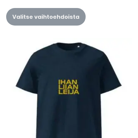
Valitse vaihtoehdoista