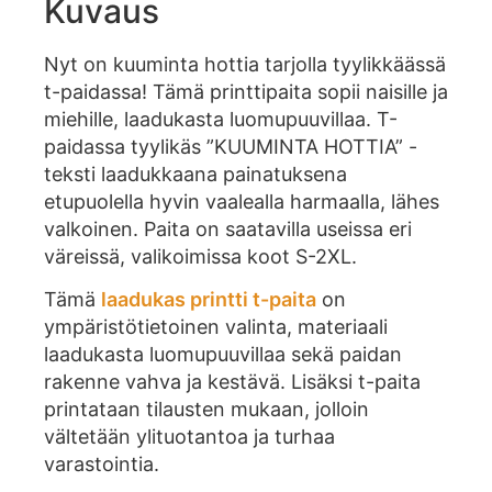
Kuvaus
Nyt on kuuminta hottia tarjolla tyylikkäässä
t-paidassa! Tämä printtipaita sopii naisille ja
miehille, laadukasta luomupuuvillaa. T-
paidassa tyylikäs ”KUUMINTA HOTTIA” -
teksti laadukkaana painatuksena
etupuolella hyvin vaalealla harmaalla, lähes
valkoinen. Paita on saatavilla useissa eri
väreissä, valikoimissa koot S-2XL.
Tämä
laadukas printti t-paita
on
ympäristötietoinen valinta, materiaali
laadukasta luomupuuvillaa sekä paidan
rakenne vahva ja kestävä. Lisäksi t-paita
printataan tilausten mukaan, jolloin
vältetään ylituotantoa ja turhaa
varastointia.