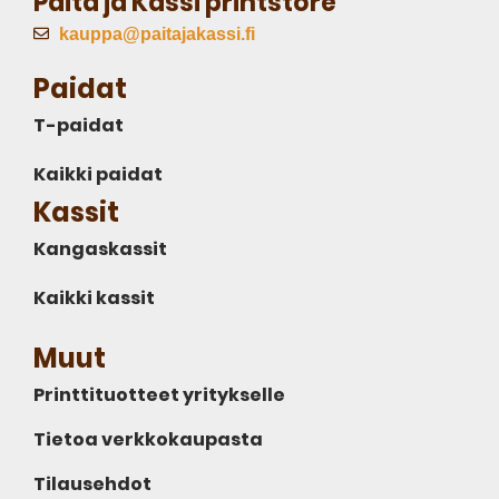
Paita ja Kassi printstore
kauppa@paitajakassi.fi
Paidat
T-paidat
Kaikki paidat
Kassit
Kangaskassit
Kaikki kassit
Muut
Printtituotteet yritykselle
Tietoa verkkokaupasta
Tilausehdot