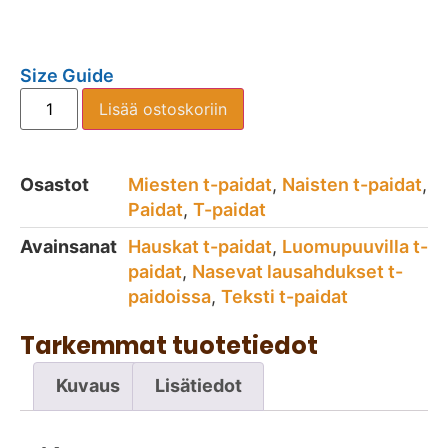
Size Guide
Lisää ostoskoriin
Osastot
Miesten t-paidat
,
Naisten t-paidat
,
Paidat
,
T-paidat
Avainsanat
Hauskat t-paidat
,
Luomupuuvilla t-
paidat
,
Nasevat lausahdukset t-
paidoissa
,
Teksti t-paidat
Tarkemmat tuotetiedot
Kuvaus
Lisätiedot