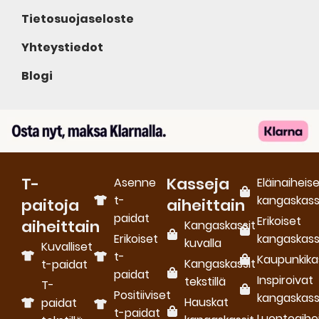
Tietosuojaseloste
Yhteystiedot
Blogi
T-
Kasseja
Asenne
Eläinaiheis
t-
kangaskass
paitoja
aiheittain
paidat
Erikoiset
aiheittain
Kangaskassit
Erikoiset
kangaskass
kuvalla
Kuvalliset
t-
Kaupunkika
Kangaskassit
t-paidat
paidat
Inspiroivat
tekstillä
T-
Positiiviset
kangaskass
Hauskat
paidat
t-paidat
Luontoaihe