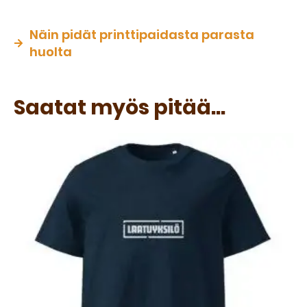
Näin pidät printtipaidasta parasta
huolta
Saatat myös pitää...