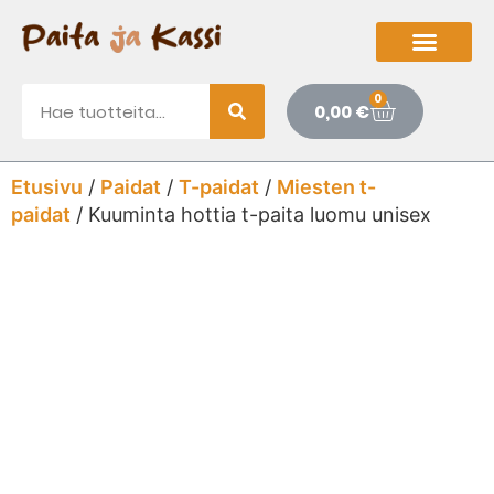
0
0,00
€
Etusivu
/
Paidat
/
T-paidat
/
Miesten t-
paidat
/ Kuuminta hottia t-paita luomu unisex