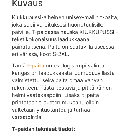
Kuvaus
Kiukkupussi-aiheinen unisex-mallin t-paita,
joka sopii varoituksesi huonotuulisille
päiville. T-paidassa hauska KIUKKUPUSSI -
tekstikokonaisuus laadukkaana
painatuksena. Paita on saatavilla useassa
eri värissä, koot S-2XL.
Tämä
t-paita
on ekologisempi valinta,
kangas on laadukkaasta luomupuuvillasta
valmistettu, sekä paita omaa vahvan
rakenteen. Tästä kestävä ja pitkäikäinen
helmi vaatekaappiin. Lisäksi t-paita
printataan tilausten mukaan, jolloin
vältetään ylituotantoa ja turhaa
varastointia.
T-paidan tekniset tiedot: