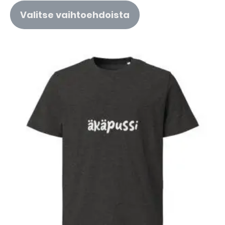
Valitse vaihtoehdoista