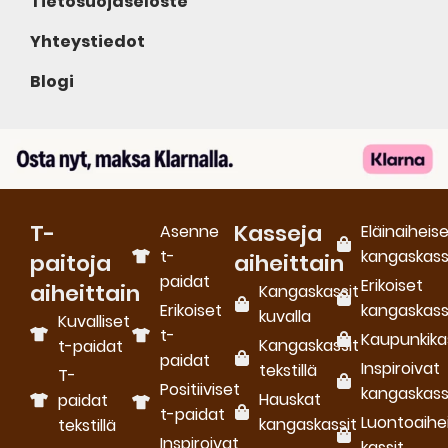
Tietosuojaseloste
Yhteystiedot
Blogi
T-
Kasseja
Asenne
Eläinaiheis
t-
kangaskass
paitoja
aiheittain
paidat
Erikoiset
aiheittain
Kangaskassit
Erikoiset
kangaskass
kuvalla
Kuvalliset
t-
Kaupunkika
Kangaskassit
t-paidat
paidat
Inspiroivat
tekstillä
T-
Positiiviset
kangaskass
Hauskat
paidat
t-paidat
Luontoaihe
kangaskassit
tekstillä
Inspiroivat
kassit