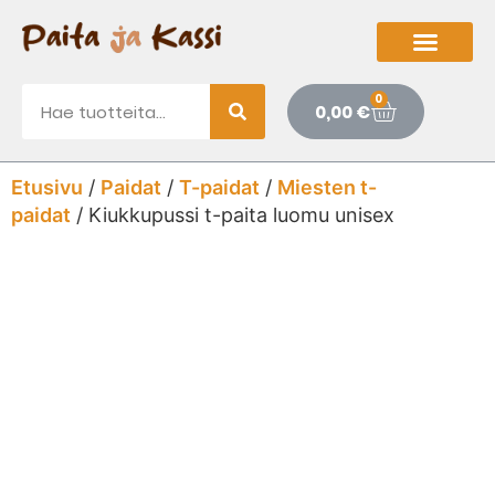
0
0,00
€
Etusivu
/
Paidat
/
T-paidat
/
Miesten t-
paidat
/ Kiukkupussi t-paita luomu unisex