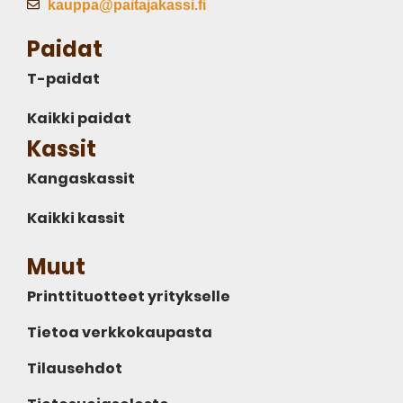
kauppa@paitajakassi.fi
Paidat
T-paidat
Kaikki paidat
Kassit
Kangaskassit
Kaikki kassit
Muut
Printtituotteet yritykselle
Tietoa verkkokaupasta
Tilausehdot