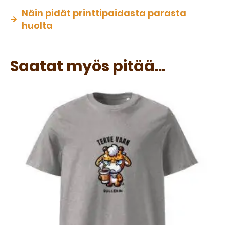
Näin pidät printtipaidasta parasta
huolta
Saatat myös pitää...