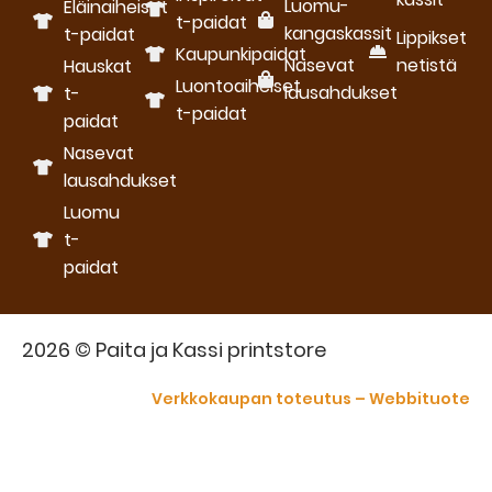
Luomu­
Eläinaiheiset
t-paidat
kangaskassit
t-paidat
Lippikset
Kaupunkipaidat
Nasevat
netistä
Hauskat
Luontoaiheiset
lausahdukset
t-
t-paidat
paidat
Nasevat
lausahdukset
Luomu
t-
paidat
2026 © Paita ja Kassi printstore
Verkkokaupan toteutus – Webbituote