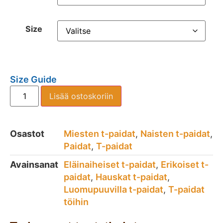
Size
Size Guide
Lisää ostoskoriin
Osastot
Miesten t-paidat
,
Naisten t-paidat
,
Paidat
,
T-paidat
Avainsanat
Eläinaiheiset t-paidat
,
Erikoiset t-
paidat
,
Hauskat t-paidat
,
Luomupuuvilla t-paidat
,
T-paidat
töihin