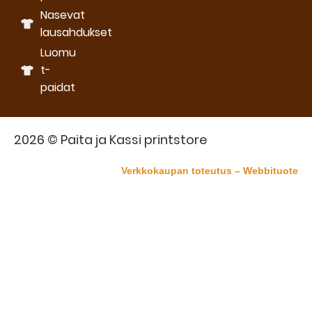
Nasevat
lausahdukset
Luomu
t-
paidat
2026 © Paita ja Kassi printstore
Verkkokaupan toteutus – Webbituote