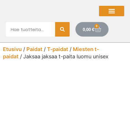
0
0,00
€
Etusivu
/
Paidat
/
T-paidat
/
Miesten t-
paidat
/ Jaksaa jaksaa t-paita luomu unisex