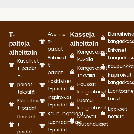
Asenne
Eläinaiheis
T-
Kasseja
t-
kangaskass
paitoja
aiheittain
paidat
Erikoiset
Kangaskassit
aiheittain
Erikoiset
kangaskass
kuvalla
Kuvalliset
t-
Kaupunkika
Kangaskassit
t-paidat
paidat
Inspiroivat
tekstillä
T-
Positiiviset
kangaskass
Hauskat
paidat
t-paidat
Luontoaihe
kangaskassit
tekstillä
Inspiroivat
kassit
Luomu­
Eläinaiheiset
t-paidat
kangaskassit
t-paidat
Lippikset
Kaupunkipaidat
Nasevat
netistä
Hauskat
Luontoaiheiset
lausahdukset
t-
t-paidat
paidat