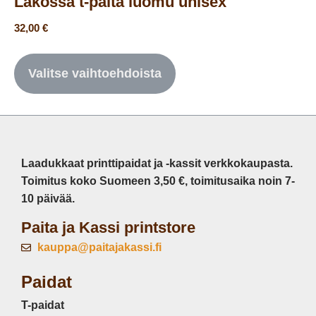
Lakossa t-paita luomu unisex
32,00
€
Valitse vaihtoehdoista
Laadukkaat printtipaidat ja -kassit verkkokaupasta.
Toimitus koko Suomeen 3,50 €, toimitusaika noin 7-
10 päivää.
Paita ja Kassi printstore
kauppa@paitajakassi.fi
Paidat
T-paidat