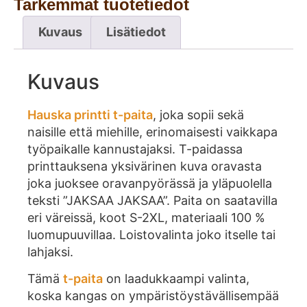
Tarkemmat tuotetiedot
Kuvaus
Lisätiedot
Kuvaus
Hauska printti t-paita
, joka sopii sekä
naisille että miehille, erinomaisesti vaikkapa
työpaikalle kannustajaksi. T-paidassa
printtauksena yksivärinen kuva oravasta
joka juoksee oravanpyörässä ja yläpuolella
teksti ”JAKSAA JAKSAA”. Paita on saatavilla
eri väreissä, koot S-2XL, materiaali 100 %
luomupuuvillaa. Loistovalinta joko itselle tai
lahjaksi.
Tämä
t-paita
on laadukkaampi valinta,
koska kangas on ympäristöystävällisempää