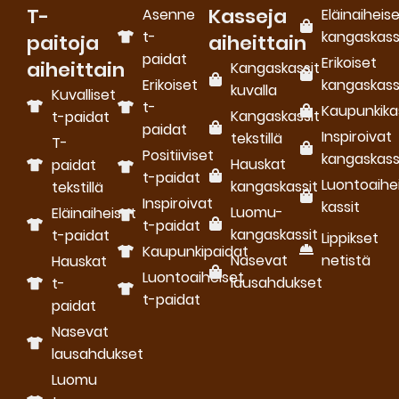
T-
Kasseja
Asenne
Eläinaiheis
t-
kangaskass
paitoja
aiheittain
paidat
Erikoiset
aiheittain
Kangaskassit
Erikoiset
kangaskass
kuvalla
Kuvalliset
t-
Kaupunkika
Kangaskassit
t-paidat
paidat
Inspiroivat
tekstillä
T-
Positiiviset
kangaskass
Hauskat
paidat
t-paidat
Luontoaihe
kangaskassit
tekstillä
Inspiroivat
kassit
Luomu­
Eläinaiheiset
t-paidat
kangaskassit
t-paidat
Lippikset
Kaupunkipaidat
Nasevat
netistä
Hauskat
Luontoaiheiset
lausahdukset
t-
t-paidat
paidat
Nasevat
lausahdukset
Luomu