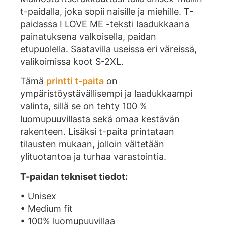
t-paidalla, joka sopii naisille ja miehille. T-
paidassa I LOVE ME -teksti laadukkaana
painatuksena valkoisella, paidan
etupuolella. Saatavilla useissa eri väreissä,
valikoimissa koot S-2XL.
Tämä
printti t-paita
on
ympäristöystävällisempi ja laadukkaampi
valinta, sillä se on tehty 100 %
luomupuuvillasta sekä omaa kestävän
rakenteen. Lisäksi t-paita printataan
tilausten mukaan, jolloin vältetään
ylituotantoa ja turhaa varastointia.
T-paidan tekniset tiedot:
• Unisex
• Medium fit
• 100% luomupuuvillaa