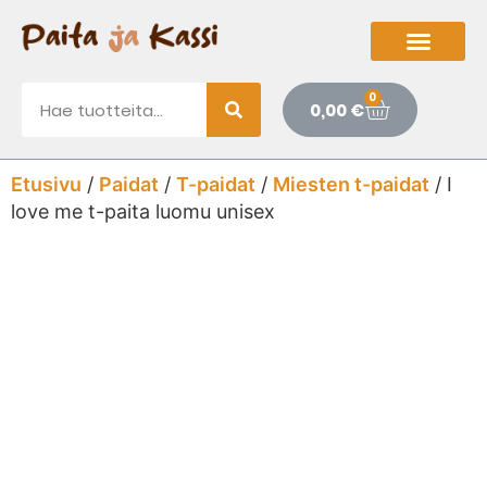
0
0,00
€
Etusivu
/
Paidat
/
T-paidat
/
Miesten t-paidat
/ I
love me t-paita luomu unisex