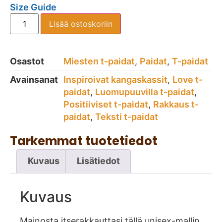
Size Guide
Lisää ostoskoriin
Osastot
Miesten t-paidat
,
Paidat
,
T-paidat
Avainsanat
Inspiroivat kangaskassit
,
Love t-
paidat
,
Luomupuuvilla t-paidat
,
Positiiviset t-paidat
,
Rakkaus t-
paidat
,
Teksti t-paidat
Tarkemmat tuotetiedot
Kuvaus
Lisätiedot
Kuvaus
Mainosta itserakkauttasi tällä unisex-mallin