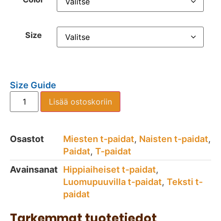
Size
Size Guide
Lisää ostoskoriin
Osastot
Miesten t-paidat
,
Naisten t-paidat
,
Paidat
,
T-paidat
Avainsanat
Hippiaiheiset t-paidat
,
Luomupuuvilla t-paidat
,
Teksti t-
paidat
Tarkemmat tuotetiedot