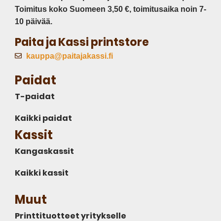
Toimitus koko Suomeen 3,50 €, toimitusaika noin 7-
10 päivää.
Paita ja Kassi printstore
kauppa@paitajakassi.fi
Paidat
T-paidat
Kaikki paidat
Kassit
Kangaskassit
Kaikki kassit
Muut
Printtituotteet yritykselle