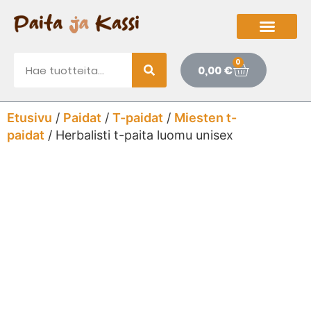
0
0,00
€
Etusivu
/
Paidat
/
T-paidat
/
Miesten t-
paidat
/ Herbalisti t-paita luomu unisex