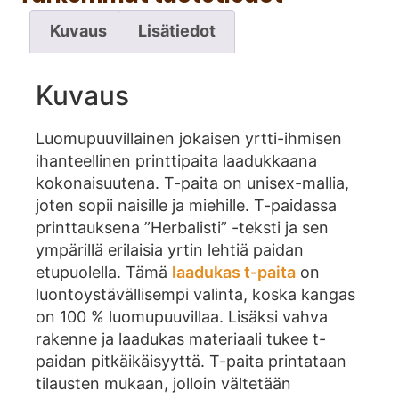
Kuvaus
Lisätiedot
Kuvaus
Luomupuuvillainen jokaisen yrtti-ihmisen
ihanteellinen printtipaita laadukkaana
kokonaisuutena. T-paita on unisex-mallia,
joten sopii naisille ja miehille. T-paidassa
printtauksena ”Herbalisti” -teksti ja sen
ympärillä erilaisia yrtin lehtiä paidan
etupuolella. Tämä
laadukas t-paita
on
luontoystävällisempi valinta, koska kangas
on 100 % luomupuuvillaa. Lisäksi vahva
rakenne ja laadukas materiaali tukee t-
paidan pitkäikäisyyttä. T-paita printataan
tilausten mukaan, jolloin vältetään