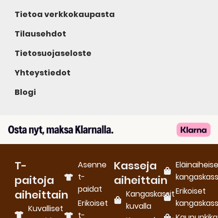
Tietoa verkkokaupasta
Tilausehdot
Tietosuojaseloste
Yhteystiedot
Blogi
T-
Kasseja
Asenne
Eläinaiheis
t-
kangaskass
paitoja
aiheittain
paidat
Erikoiset
aiheittain
Kangaskassit
Erikoiset
kangaskass
kuvalla
Kuvalliset
t-
Kaupunkika