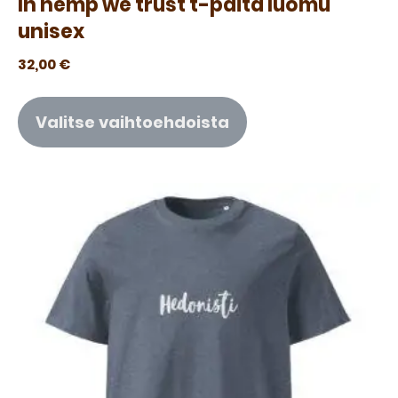
In hemp we trust t-paita luomu
unisex
32,00
€
Valitse vaihtoehdoista