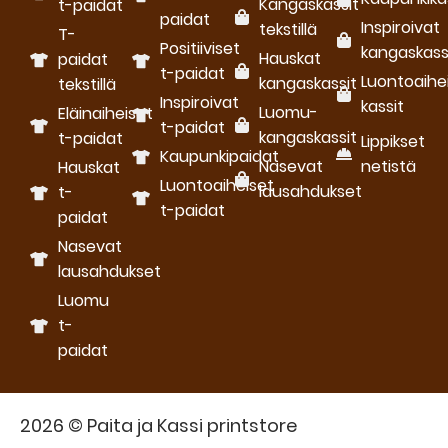
Kangaskassit
t-paidat
paidat
Inspiroivat
tekstillä
T-
Positiiviset
kangaskass
Hauskat
paidat
t-paidat
Luontoaihe
kangaskassit
tekstillä
Inspiroivat
kassit
Luomu­
Eläinaiheiset
t-paidat
kangaskassit
t-paidat
Lippikset
Kaupunkipaidat
Nasevat
netistä
Hauskat
Luontoaiheiset
lausahdukset
t-
t-paidat
paidat
Nasevat
lausahdukset
Luomu
t-
paidat
2026 © Paita ja Kassi printstore