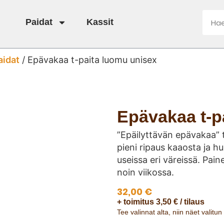
Paidat
Kassit
aidat
/ Epävakaa t-paita luomu unisex
Epävakaa t-p
”Epäilyttävän epävakaa” t-
pieni ripaus kaaosta ja hu
useissa eri väreissä. Pain
noin viikossa.
32,00
€
+ toimitus 3,50 € / tilaus
Tee valinnat alta, niin näet valitu