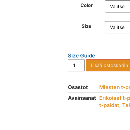
Color
Size
Size Guide
Lisää ostoskoriin
Osastot
Miesten t-p
Avainsanat
Erikoiset t-
t-paidat
,
Tek