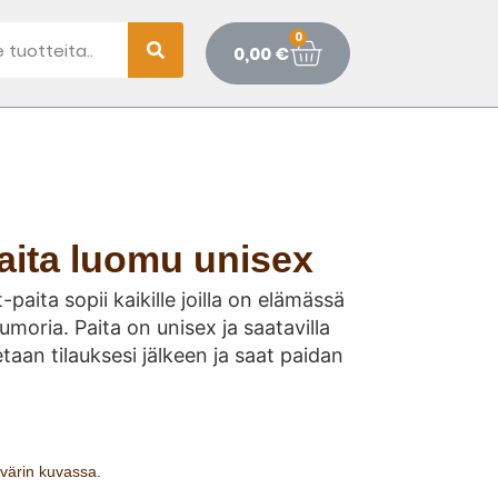
0
0,00
€
aita luomu unisex
paita sopii kaikille joilla on elämässä
umoria. Paita on unisex ja saatavilla
etaan tilauksesi jälkeen ja saat paidan
n värin kuvassa.