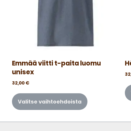
Emmää viitti t-paita luomu
H
unisex
32
32,00
€
Valitse vaihtoehdoista