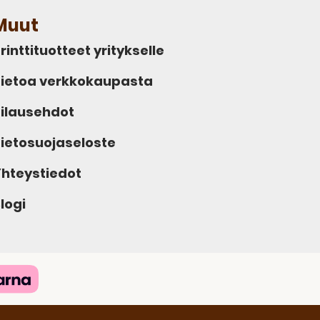
Muut
rinttituotteet yritykselle
ietoa verkkokaupasta
ilausehdot
ietosuojaseloste
hteystiedot
logi