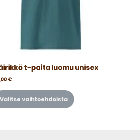
äirikkö t-paita luomu unisex
,00
€
Valitse vaihtoehdoista