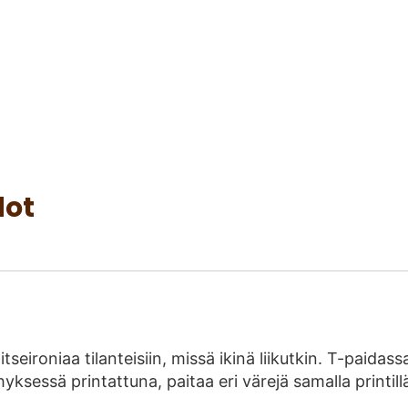
dot
tseironiaa tilanteisiin, missä ikinä liikutkin. T-paidas
ssä printattuna, paitaa eri värejä samalla printillä