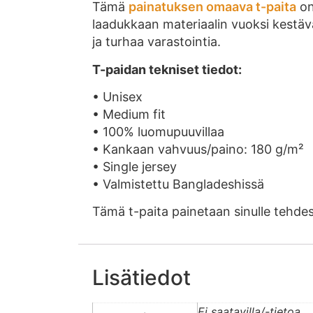
Tämä
painatuksen omaava t-paita
on
laadukkaan materiaalin vuoksi kestävä 
ja turhaa varastointia.
T-paidan tekniset tiedot:
• Unisex
• Medium fit
• 100% luomupuuvillaa
• Kankaan vahvuus/paino: 180 g/m²
• Single jersey
• Valmistettu Bangladeshissä
Tämä t-paita painetaan sinulle tehde
Lisätiedot
Ei saatavilla/-tietoa