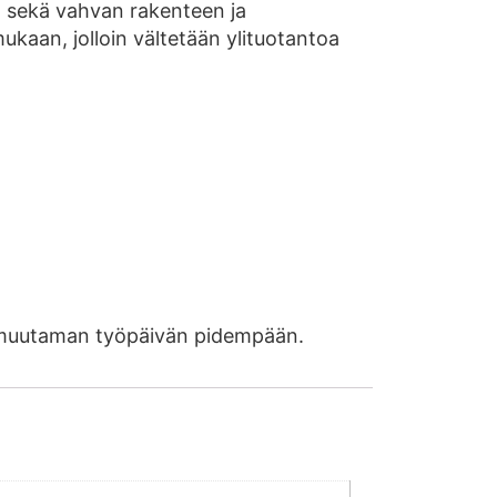
, sekä vahvan rakenteen ja
mukaan, jolloin vältetään ylituotantoa
ää muutaman työpäivän pidempään.