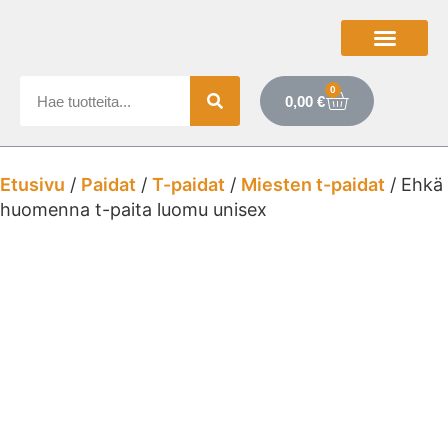
0
0,00
€
Etusivu
/
Paidat
/
T-paidat
/
Miesten t-paidat
/ Ehkä
huomenna t-paita luomu unisex