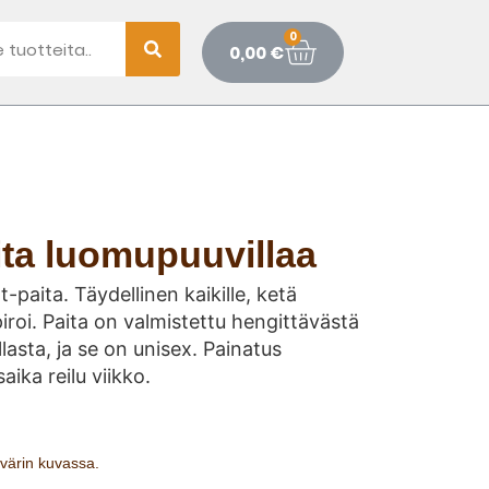
0
0,00
€
ita luomupuuvillaa
-paita. Täydellinen kaikille, ketä
iroi. Paita on valmistettu hengittävästä
asta, ja se on unisex. Painatus
saika reilu viikko.
n värin kuvassa.