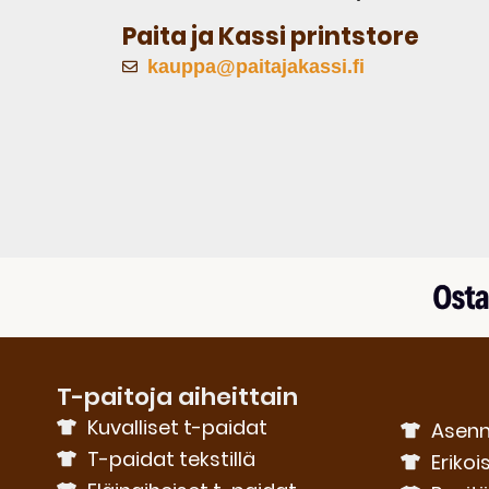
Paita ja Kassi printstore
kauppa@paitajakassi.fi
T-paitoja aiheittain
Kuvalliset t-paidat
Asenn
T-paidat tekstillä
Erikoi