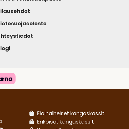
ilausehdot
ietosuojaseloste
hteystiedot
logi
Eläinaiheiset kangaskassit
ä
Erikoiset kangaskassit