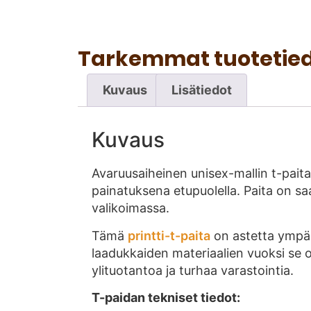
Tarkemmat tuotetie
Kuvaus
Lisätiedot
Kuvaus
Avaruusaiheinen unisex-mallin t-paita,
painatuksena etupuolella. Paita on saa
valikoimassa.
Tämä
printti-t-paita
on astetta ympär
laadukkaiden materiaalien vuoksi se on
ylituotantoa ja turhaa varastointia.
T-paidan tekniset tiedot: