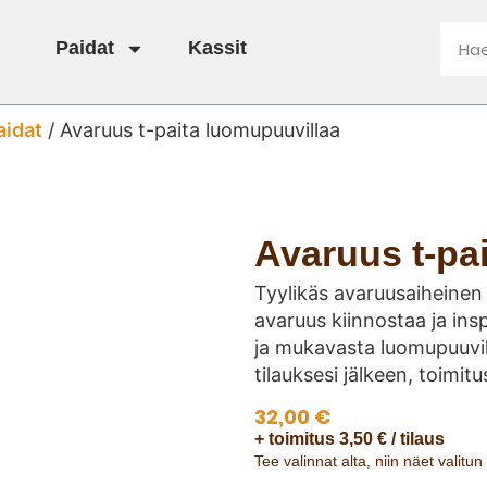
Paidat
Kassit
aidat
/ Avaruus t-paita luomupuuvillaa
Avaruus t-pa
Tyylikäs avaruusaiheinen t
avaruus kiinnostaa ja insp
ja mukavasta luomupuuvill
tilauksesi jälkeen, toimitu
32,00
€
+ toimitus 3,50 € / tilaus
Tee valinnat alta, niin näet valitu