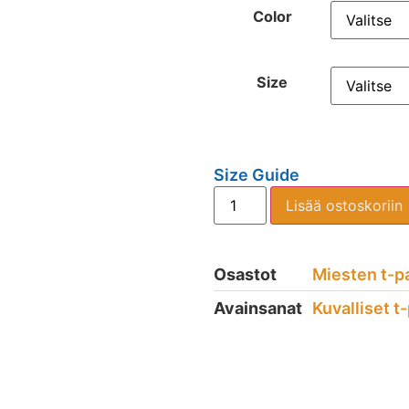
Color
Size
Size Guide
Lisää ostoskoriin
Osastot
Miesten t-p
Avainsanat
Kuvalliset t