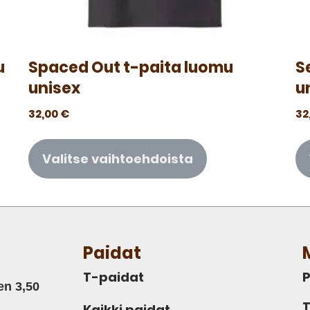
u
Spaced Out t-paita luomu
S
unisex
u
32,00
€
32
Valitse vaihtoehdoista
Paidat
T-paidat
P
en 3,50
T
Kaikki paidat