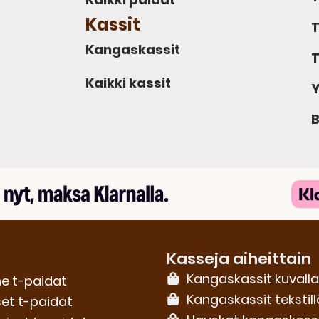
Kassit
T
Kangaskassit
T
Kaikki kassit
Y
B
Kasseja aiheittain
Kangaskassit kuvalla
e t-paidat
Kangaskassit tekstill
set t-paidat