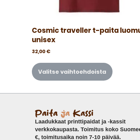
Cosmic traveller t-paita luom
unisex
32,00
€
Valitse vaihtoehdoista
Laadukkaat printtipaidat ja -kassit
verkkokaupasta. Toimitus koko Suome
€, toimitusaika noin 7-10 päivää.