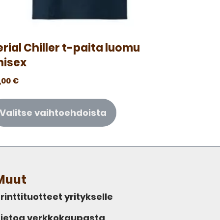
erial Chiller t-paita luomu
nisex
,00
€
Valitse vaihtoehdoista
Muut
rinttituotteet yritykselle
ietoa verkkokaupasta