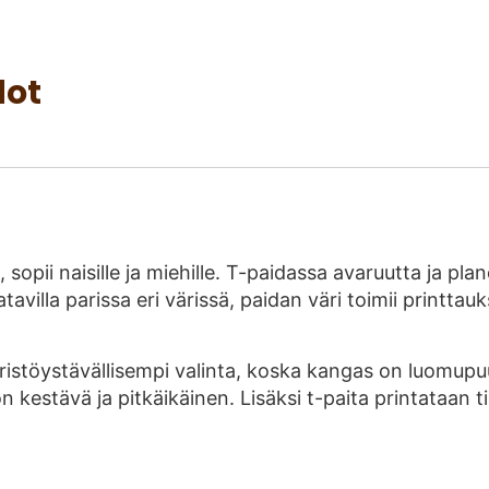
dot
 sopii naisille ja miehille. T-paidassa avaruutta ja pl
tavilla parissa eri värissä, paidan väri toimii printta
istöystävällisempi valinta, koska kangas on luomupuu
 kestävä ja pitkäikäinen. Lisäksi t-paita printataan t