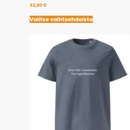
32,00
€
Valitse vaihtoehdoista