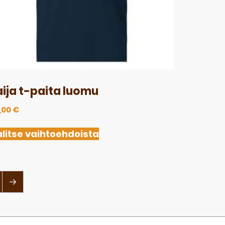
aija t-paita luomu
,00
€
litse vaihtoehdoista
→