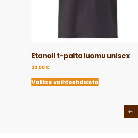
Etanoli t-paita luomu unisex
32,00
€
Valitse vaihtoehdoista
←