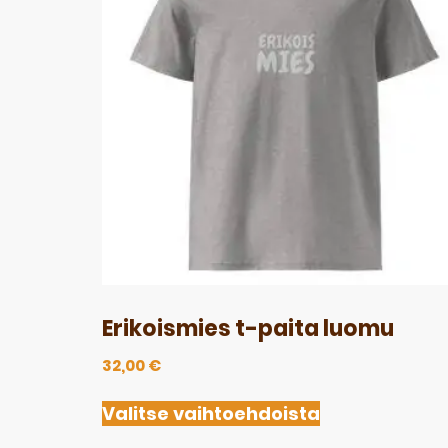
Erikoismies t-paita luomu
32,00
€
Valitse vaihtoehdoista