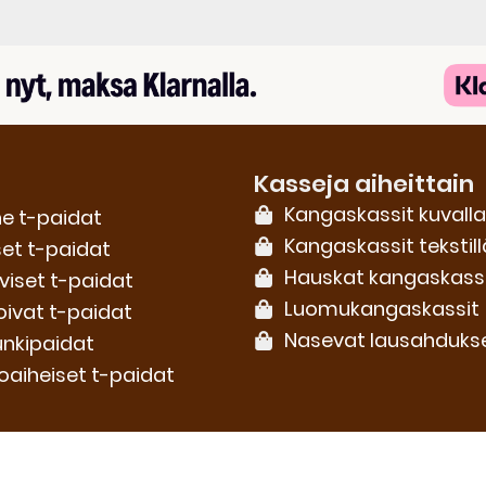
Kasseja aiheittain
Kangaskassit kuvalla
e t-paidat
Kangaskassit tekstill
set t-paidat
Hauskat kangaskass
iviset t-paidat
Luomu­kangaskassit
oivat t-paidat
Nasevat lausahduks
nkipaidat
oaiheiset t-paidat