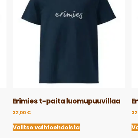
Erimies t-paita luomupuuvillaa
E
32,00
€
32
Valitse vaihtoehdoista
Va