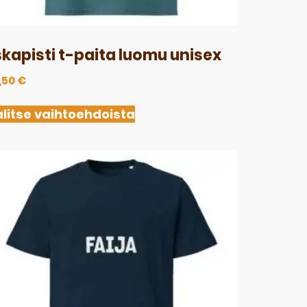
skapisti t-paita luomu unisex
,50
€
litse vaihtoehdoista