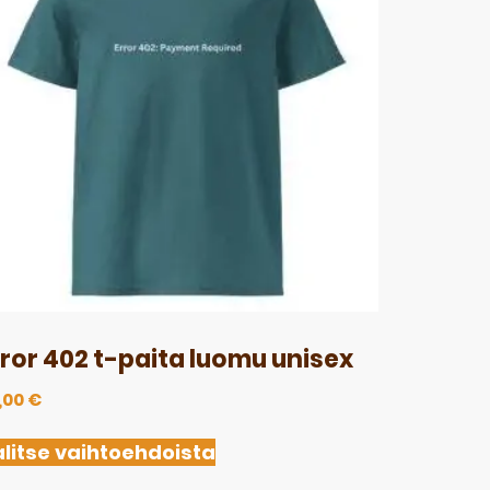
rror 402 t-paita luomu unisex
,00
€
litse vaihtoehdoista