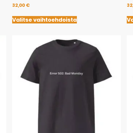
32,00
€
32
Valitse vaihtoehdoista
Va