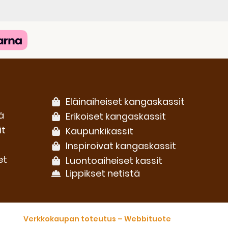
Eläinaiheiset kangaskassit
ä
Erikoiset kangaskassit
it
Kaupunkikassit
Inspiroivat kangaskassit
et
Luontoaiheiset kassit
Lippikset netistä
Verkkokaupan toteutus – Webbituote