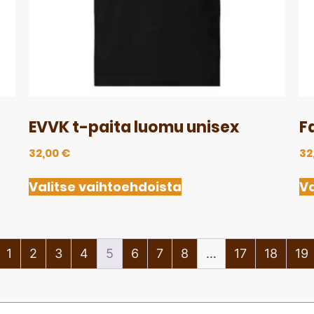
EVVK t-paita luomu unisex
F
32,00
€
32
Valitse vaihtoehdoista
Va
1
2
3
4
5
6
7
8
…
17
18
19