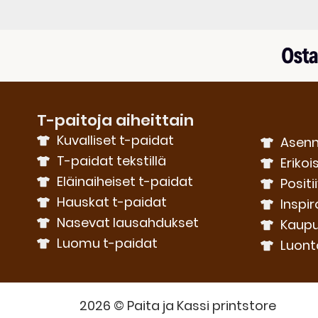
T-paitoja aiheittain
Kuvalliset t-paidat
Asenn
T-paidat tekstillä
Erikoi
Eläinaiheiset t-paidat
Positi
Hauskat t-paidat
Inspir
Nasevat lausahdukset
Kaupu
Luomu t-paidat
Luont
2026 © Paita ja Kassi printstore