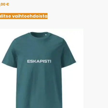
,00
€
litse vaihtoehdoista