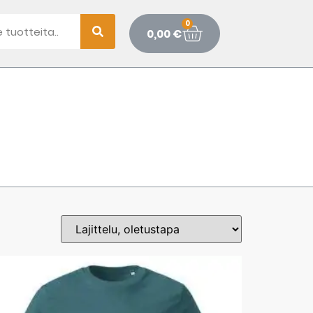
0
0,00
€