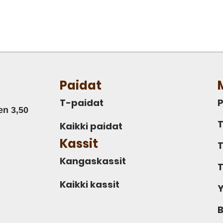
Paidat
T-paidat
P
en 3,50
T
Kaikki paidat
Kassit
T
Kangaskassit
T
Kaikki kassit
Y
B