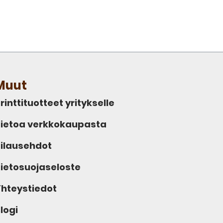
Muut
rinttituotteet yritykselle
ietoa verkkokaupasta
ilausehdot
ietosuojaseloste
hteystiedot
logi