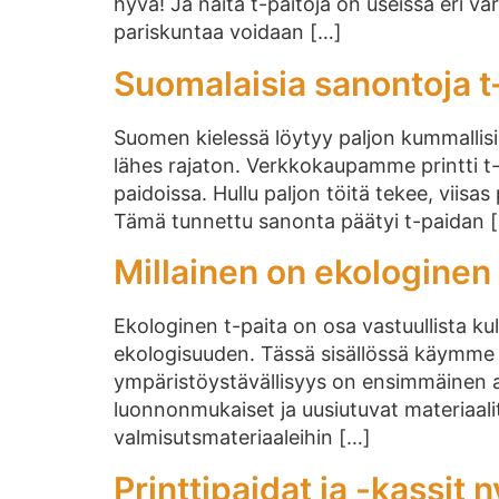
hyvä! Ja näitä t-paitoja on useissa eri vä
pariskuntaa voidaan […]
Suomalaisia sanontoja t
Suomen kielessä löytyy paljon kummallisia
lähes rajaton. Verkkokaupamme printti t
paidoissa. Hullu paljon töitä tekee, viis
Tämä tunnettu sanonta päätyi t-paidan 
Millainen on ekologinen 
Ekologinen t-paita on osa vastuullista kul
ekologisuuden. Tässä sisällössä käymme lä
ympäristöystävällisyys on ensimmäinen as
luonnonmukaiset ja uusiutuvat materiaalit,
valmisutsmateriaaleihin […]
Printtipaidat ja -kassit