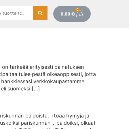
0
0,00
€
to on tärkeää erityisesti painatuksen
paitaa tulee pestä oikeaoppisesti, jotta
dan hankkiessasi verkkokaupastamme
eli suomeksi […]
ariskunnan paidoista, irtoaa hymyjä ja
skoiksi pariskunnan t-paidoiksi, olkaat