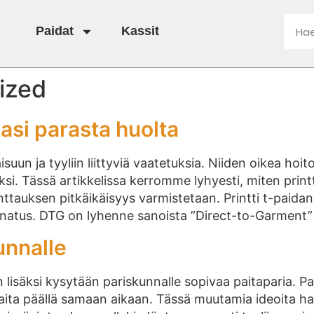
Paidat
Kassit
ized
tasi parasta huolta
isuun ja tyyliin liittyviä vaatetuksia. Niiden oikea hoi
. Tässä artikkelissa kerromme lyhyesti, miten printti
inttauksen pitkäikäisyys varmistetaan. Printti t-pai
natus. DTG on lyhenne sanoista ”Direct-to-Garment” 
unnalle
en lisäksi kysytään pariskunnalle sopivaa paitaparia. P
ita päällä samaan aikaan. Tässä muutamia ideoita hau