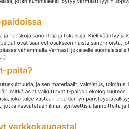
reissä, joten kummallekin löytyy varmasti tyyliin sopiva
-paidoissa
 ja hauskoja sanontoja ja tokaisuja. Kieli vääntyy ja
-paidat ovat saaneet osakseen näistä sanonnoista, jo
as pääsee vähemmällä Varmasti jokaiselle suomalaiselle
[…]
t-paita?
utuskulttuuria, ja sen materiaalit, valmistus, toimitus
pi mitkä asiat vaikuttavat t-paidan ekologisuuteen. 1
ia, joka tulee vastaan t-paidan ympäristöystävällisy
 jotka kasvatetaan ilman synteettisiä lannoitteita ja 
 nyt verkkokaupasta!