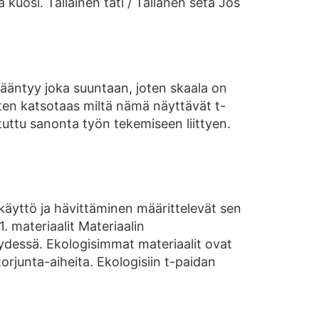
 kuosi. Tälläinen täti / Tällänen setä Jos
 kääntyy joka suuntaan, joten skaala on
ten katsotaas miltä nämä näyttävät t-
 tuttu sanonta työn tekemiseen liittyen.
, käyttö ja hävittäminen määrittelevät sen
. materiaalit Materiaalin
ydessä. Ekologisimmat materiaalit ovat
torjunta-aiheita. Ekologisiin t-paidan