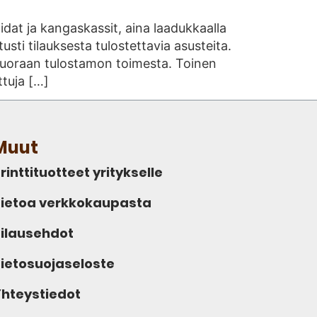
dat ja kangaskassit, aina laadukkaalla
tusti tilauksesta tulostettavia asusteita.
le suoraan tulostamon toimesta. Toinen
ttuja […]
Muut
rinttituotteet yritykselle
ietoa verkkokaupasta
ilausehdot
ietosuojaseloste
hteystiedot