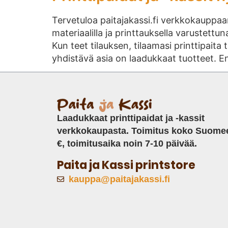
Tervetuloa paitajakassi.fi verkkokauppaa
materiaalilla ja printtauksella varustettuna
Kun teet tilauksen, tilaamasi printtipaita
yhdistävä asia on laadukkaat tuotteet. E
Laadukkaat printtipaidat ja -kassit
verkkokaupasta. Toimitus koko Suome
€, toimitusaika noin 7-10 päivää.
Paita ja Kassi printstore
kauppa@paitajakassi.fi