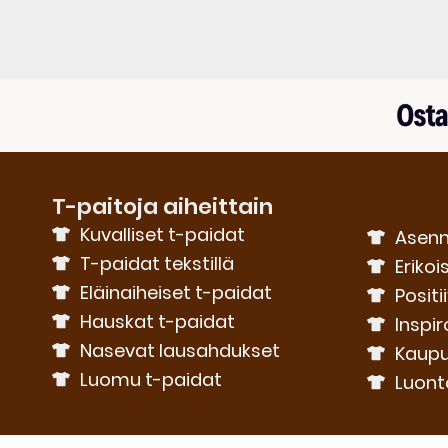
T-paitoja aiheittain
Kuvalliset t-paidat
Asenn
T-paidat tekstillä
Erikoi
Eläinaiheiset t-paidat
Positi
Hauskat t-paidat
Inspir
Nasevat lausahdukset
Kaupu
Luomu t-paidat
Luont