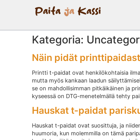
Kategoria:
Uncategor
Näin pidät printtipaidas
Printti t-paidat ovat henkilökohtaisia ilma
mutta myös kankaan laadun säilyttämiseksi
se on mahdollisimman pitkäikäinen ja pr
kyseessä on DTG-menetelmällä tehty pai
Hauskat t-paidat parisk
Hauskat t-paidat ovat suosittuja, ja niid
huumoria, kun molemmilla on tämä paripa