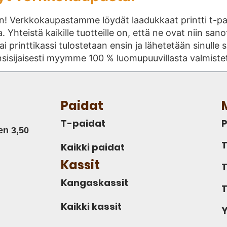
n! Verkkokaupastamme löydät laadukkaat printti t-pai
. Yhteistä kaikille tuotteille on, että ne ovat niin sano
 tai printtikassi tulostetaan ensin ja lähetetään sinul
nsisijaisesti myymme 100 % luomupuuvillasta valmiste
Paidat
T-paidat
P
en 3,50
T
Kaikki paidat
Kassit
T
Kangaskassit
T
Kaikki kassit
Y