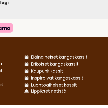
logi
Eläinaiheiset kangaskassit
ä
Erikoiset kangaskassit
it
Kaupunkikassit
Inspiroivat kangaskassit
et
Luontoaiheiset kassit
Lippikset netistä