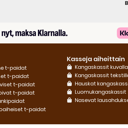
B
Kasseja aiheittain
Kangaskassit kuvalla
e t-paidat
Kangaskassit tekstill
set t-paidat
Hauskat kangaskass
iviset t-paidat
Luomu­kangaskassit
oivat t-paidat
Nasevat lausahduks
nkipaidat
oaiheiset t-paidat