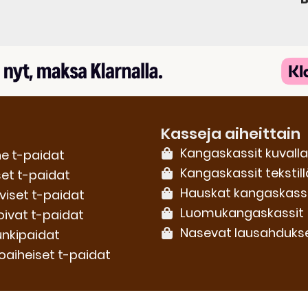
Kasseja aiheittain
Kangaskassit kuvalla
e t-paidat
Kangaskassit tekstill
set t-paidat
Hauskat kangaskass
iviset t-paidat
Luomu­kangaskassit
oivat t-paidat
Nasevat lausahduks
nkipaidat
oaiheiset t-paidat