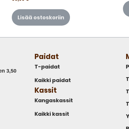
Lisää ostoskoriin
Paidat
T-paidat
P
en 3,50
T
Kaikki paidat
Kassit
T
Kangaskassit
T
Kaikki kassit
Y
B