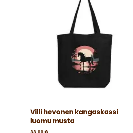
Villi hevonen kangaskassi
luomu musta
33,00
€