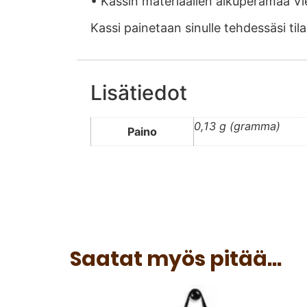
• Kassin materiaalien alkuperämaa V
Kassi painetaan sinulle tehdessäsi til
Lisätiedot
0,13 g (gramma)
Paino
Saatat myös pitää...