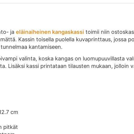
nto- ja
eläinaiheinen kangaskassi
toimii niin ostoska
imättä. Kassin toisella puolella kuvaprinttaus, jossa 
in tunnelmaa kantamiseen.
ampi valinta, koska kangas on luomupuuvillasta valm
. Lisäksi kassi printataan tilausten mukaan, jolloin v
12.7 cm
 pitkät