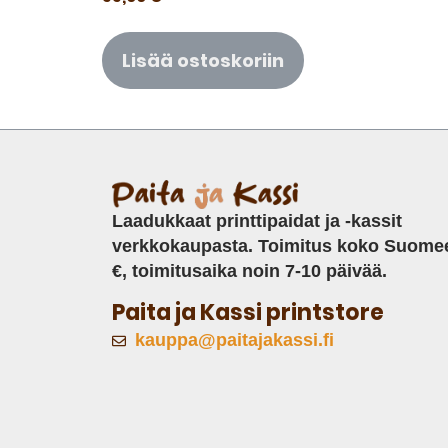
Lisää ostoskoriin
Laadukkaat printtipaidat ja -kassit
verkkokaupasta. Toimitus koko Suome
€, toimitusaika noin 7-10 päivää.
Paita ja Kassi printstore
kauppa@paitajakassi.fi