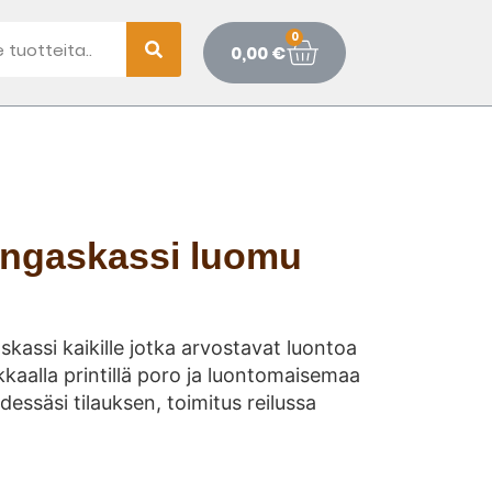
0
0,00
€
angaskassi luomu
skassi kaikille jotka arvostavat luontoa
kkaalla printillä poro ja luontomaisemaa
dessäsi tilauksen, toimitus reilussa