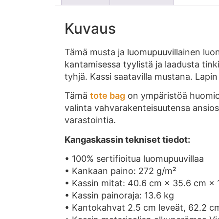
Kuvaus
Tämä musta ja luomupuuvillainen luo
kantamisessa tyylistä ja laadusta tink
tyhjä. Kassi saatavilla mustana. Lap
Tämä
tote bag
on ympäristöä huomioiv
valinta vahvarakenteisuutensa ansiosta
varastointia.
Kangaskassin tekniset tiedot:
• 100% sertifioitua luomupuuvillaa
• Kankaan paino: 272 g/m²
• Kassin mitat: 40.6 cm × 35.6 cm × 
• Kassin painoraja: 13.6 kg
• Kantokahvat 2.5 cm leveät, 62.2 cm