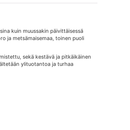
ssina kuin muussakin päivittäisessä
poro ja metsämaisemaa, toinen puoli
istettu, sekä kestävä ja pitkäikäinen
ältetään ylituotantoa ja turhaa