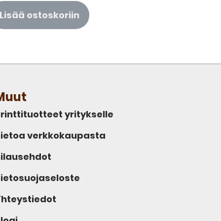
Lisää ostoskoriin
Muut
rinttituotteet yritykselle
ietoa verkkokaupasta
ilausehdot
ietosuojaseloste
hteystiedot
logi