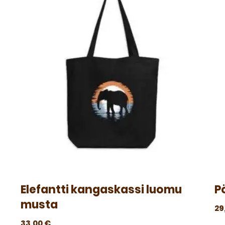
Elefantti kangaskassi luomu
P
musta
29
33,00
€