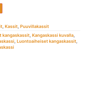
it
,
Kassit
,
Puuvillakassit
et kangaskassit
,
Kangaskassi kuvalla
,
skassi
,
Luontoaiheiset kangaskassit
,
askassi