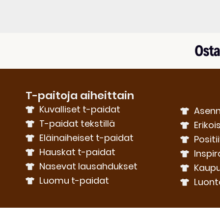
T-paitoja aiheittain
Kuvalliset t-paidat
Asenn
T-paidat tekstillä
Erikoi
Eläinaiheiset t-paidat
Positi
Hauskat t-paidat
Inspir
Nasevat lausahdukset
Kaupu
Luomu t-paidat
Luont