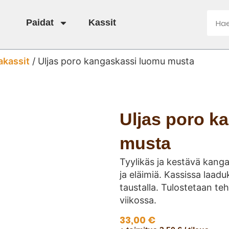
Paidat
Kassit
akassit
/ Uljas poro kangaskassi luomu musta
Uljas poro k
musta
Tyylikäs ja kestävä kanga
ja eläimiä. Kassissa laadu
taustalla. Tulostetaan teh
viikossa.
33,00
€