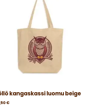
öllö kangaskassi luomu beige
,50
€