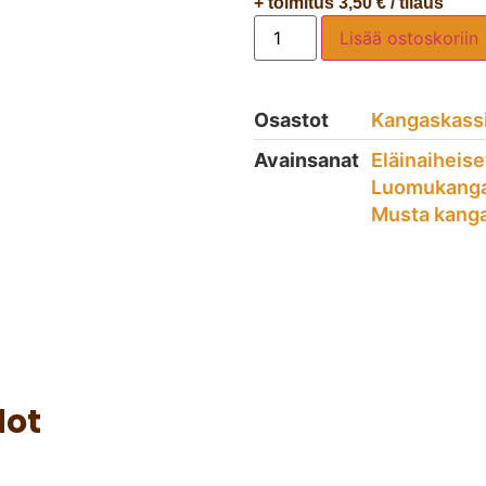
+ toimitus 3,50 € / tilaus
Lisää ostoskoriin
Osastot
Kangaskass
Avainsanat
Eläinaiheis
Luomukanga
Musta kang
dot