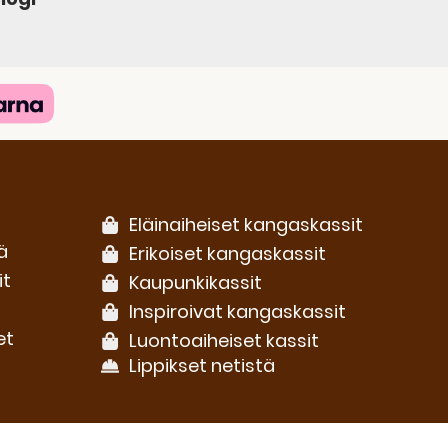
Eläinaiheiset kangaskassit
ä
Erikoiset kangaskassit
it
Kaupunkikassit
Inspiroivat kangaskassit
et
Luontoaiheiset kassit
Lippikset netistä