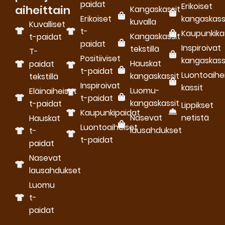
paidat
Erikoiset
aiheittain
Kangaskassit
Erikoiset
kangaskass
kuvalla
Kuvalliset
t-
Kaupunkika
Kangaskassit
t-paidat
paidat
Inspiroivat
tekstillä
T-
Positiiviset
kangaskass
Hauskat
paidat
t-paidat
Luontoaihe
kangaskassit
tekstillä
Inspiroivat
kassit
Luomu­
Eläinaiheiset
t-paidat
kangaskassit
t-paidat
Lippikset
Kaupunkipaidat
Nasevat
netistä
Hauskat
Luontoaiheiset
lausahdukset
t-
t-paidat
paidat
Nasevat
lausahdukset
Luomu
t-
paidat