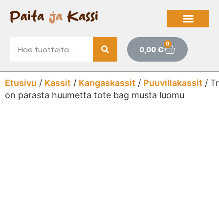
0
0,00
€
Etusivu
/
Kassit
/
Kangaskassit
/
Puuvillakassit
/ Tr
on parasta huumetta tote bag musta luomu