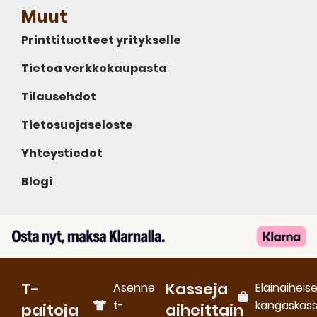
Muut
Printtituotteet yritykselle
Tietoa verkkokaupasta
Tilausehdot
Tietosuojaseloste
Yhteystiedot
Blogi
T-
Kasseja
Asenne
Eläinaiheis
t-
kangaskass
paitoja
aiheittain