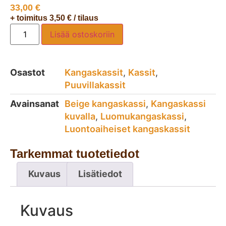
33,00
€
+ toimitus 3,50 € / tilaus
Lisää ostoskoriin
Osastot
Kangaskassit
,
Kassit
,
Puuvillakassit
Avainsanat
Beige kangaskassi
,
Kangaskassi
kuvalla
,
Luomukangaskassi
,
Luontoaiheiset kangaskassit
Tarkemmat tuotetiedot
Kuvaus
Lisätiedot
Kuvaus