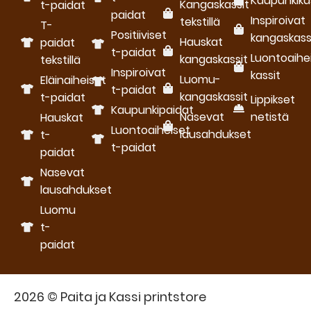
Kaupunkika
Kangaskassit
t-paidat
paidat
Inspiroivat
tekstillä
T-
Positiiviset
kangaskass
Hauskat
paidat
t-paidat
Luontoaihe
kangaskassit
tekstillä
Inspiroivat
kassit
Luomu­
Eläinaiheiset
t-paidat
kangaskassit
t-paidat
Lippikset
Kaupunkipaidat
Nasevat
netistä
Hauskat
Luontoaiheiset
lausahdukset
t-
t-paidat
paidat
Nasevat
lausahdukset
Luomu
t-
paidat
2026 © Paita ja Kassi printstore