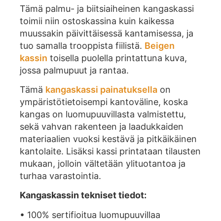
Tämä palmu- ja biitsiaiheinen kangaskassi
toimii niin ostoskassina kuin kaikessa
muussakin päivittäisessä kantamisessa, ja
tuo samalla trooppista fiilistä.
Beigen
kassin
toisella puolella printattuna kuva,
jossa palmupuut ja rantaa.
Tämä
kangaskassi painatuksella
on
ympäristötietoisempi kantoväline, koska
kangas on luomupuuvillasta valmistettu,
sekä vahvan rakenteen ja laadukkaiden
materiaalien vuoksi kestävä ja pitkäikäinen
kantolaite. Lisäksi kassi printataan tilausten
mukaan, jolloin vältetään ylituotantoa ja
turhaa varastointia.
Kangaskassin tekniset tiedot:
• 100% sertifioitua luomupuuvillaa