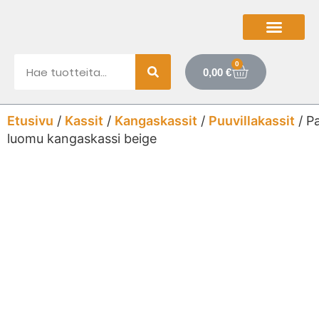
0
0,00
€
Etusivu
/
Kassit
/
Kangaskassit
/
Puuvillakassit
/ P
luomu kangaskassi beige