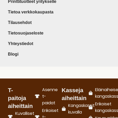
Printtituotteet yritykselle
Tietoa verkkokaupasta
Tilausehdot
Tietosuojaseloste
Yhteystiedot
Blogi
Asenne
Eläinaiheis
T-
Kasseja
t-
kangaskass
paitoja
aiheittain
paidat
Erikoiset
Kangaskassit
aiheittain
Erikoiset
kangaskass
kuvalla
Kuvalliset
t-