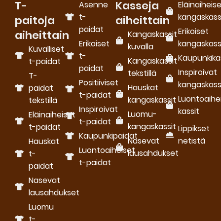
T-
Kasseja
Asenne
Eläinaiheis
t-
kangaskass
paitoja
aiheittain
paidat
Erikoiset
aiheittain
Kangaskassit
Erikoiset
kangaskass
kuvalla
Kuvalliset
t-
Kaupunkika
Kangaskassit
t-paidat
paidat
Inspiroivat
tekstillä
T-
Positiiviset
kangaskass
Hauskat
paidat
t-paidat
Luontoaihe
kangaskassit
tekstillä
Inspiroivat
kassit
Luomu­
Eläinaiheiset
t-paidat
kangaskassit
t-paidat
Lippikset
Kaupunkipaidat
Nasevat
netistä
Hauskat
Luontoaiheiset
lausahdukset
t-
t-paidat
paidat
Nasevat
lausahdukset
Luomu
t-