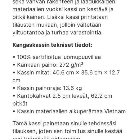
sekä vahvan rakenteen ja laadukkaiden
materiaalien vuoksi kassi on kestävä ja
pitkäikäinen. Lisäksi kassi printataan
tilausten mukaan, jolloin vältetään
ylituotantoa ja turhaa varastointia.
Kangaskassin tekniset tiedot:
• 100% sertifioitua luomupuuvillaa
• Kankaan paino: 272 g/m²
• Kassin mitat: 40.6 cm × 35.6 cm × 12.7
cm
• Kassin painoraja: 13.6 kg
• Kantokahvat 2.5 cm leveät, 62.2 cm
pitkät
• Kassin materiaalien alkuperämaa Vietnam
Tämä kassi painetaan sinulle tehdessäsi
tilauksen, joten sen toimitus sinulle kestää
pari työpäivää pidempään.