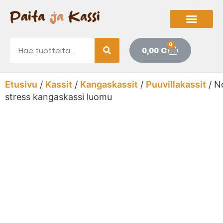
0
0,00
€
Etusivu
/
Kassit
/
Kangaskassit
/
Puuvillakassit
/ N
stress kangaskassi luomu