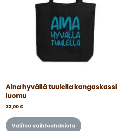
Aina hyvällä tuulella kangaskassi
luomu
33,00
€
Valitse vaihtoehdoista