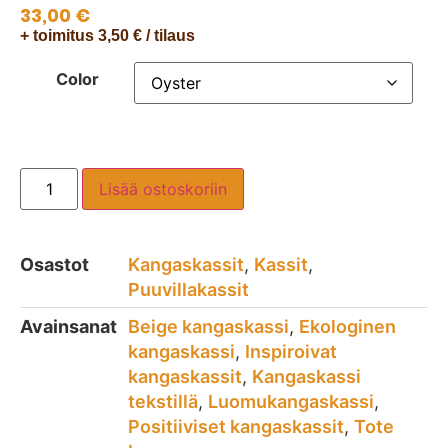
33,00
€
+ toimitus 3,50 € / tilaus
Color
Lisää ostoskoriin
Osastot
Kangaskassit
,
Kassit
,
Puuvillakassit
Avainsanat
Beige kangaskassi
,
Ekologinen
kangaskassi
,
Inspiroivat
kangaskassit
,
Kangaskassi
tekstillä
,
Luomukangaskassi
,
Positiiviset kangaskassit
,
Tote