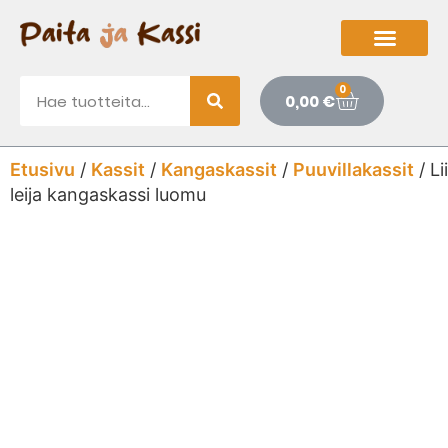
0
0,00
€
Etusivu
/
Kassit
/
Kangaskassit
/
Puuvillakassit
/ Li
leija kangaskassi luomu