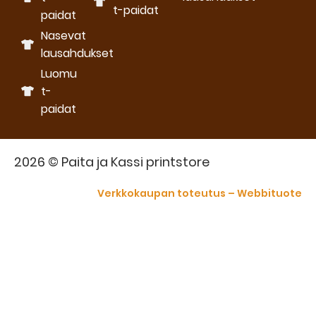
t-paidat
paidat
Nasevat
lausahdukset
Luomu
t-
paidat
2026 © Paita ja Kassi printstore
Verkkokaupan toteutus – Webbituote