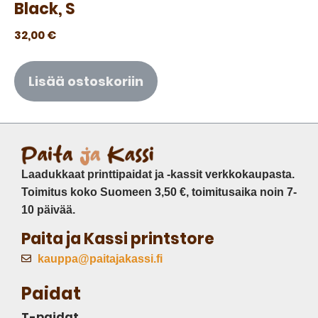
Black, S
32,00
€
Lisää ostoskoriin
Laadukkaat printtipaidat ja -kassit verkkokaupasta.
Toimitus koko Suomeen 3,50 €, toimitusaika noin 7-
10 päivää.
Paita ja Kassi printstore
kauppa@paitajakassi.fi
Paidat
T-paidat