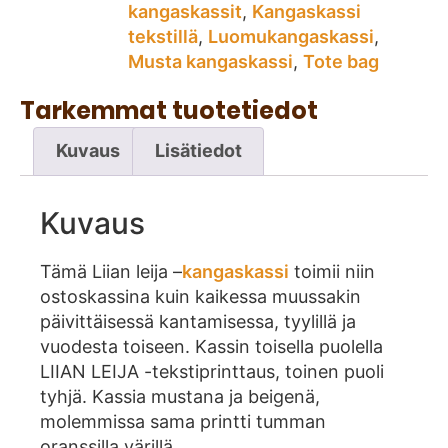
kangaskassit
,
Kangaskassi
tekstillä
,
Luomukangaskassi
,
Musta kangaskassi
,
Tote bag
Tarkemmat tuotetiedot
Kuvaus
Lisätiedot
Kuvaus
Tämä Liian leija –
kangaskassi
toimii niin
ostoskassina kuin kaikessa muussakin
päivittäisessä kantamisessa, tyylillä ja
vuodesta toiseen. Kassin toisella puolella
LIIAN LEIJA -tekstiprinttaus, toinen puoli
tyhjä. Kassia mustana ja beigenä,
molemmissa sama printti tumman
oranssilla värillä.