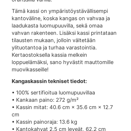
Tämä kassi on ympäristöystävällisempi
kantoväline, koska kangas on vahvaa ja
laadukasta luomupuuvilla, sekä omaa
vahvan rakenteen. Lisäksi kassi printataan
tilausten mukaan, jolloin vältetään
ylituotantoa ja turhaa varastointia.
Kertaostoksella kassia melkein
loppuelämäksi, sano hyvästit mauttomille
muovikasseille!
Kangaskassin tekniset tiedot:
• 100% sertifioitua luomupuuvillaa
• Kankaan paino: 272 g/m²
• Kassin mitat: 40.6 cm × 35.6 cm × 12.7
cm
• Kassin painoraja: 13.6 kg
• Kantokahvat 2.5 cm leveät, 62.2 cm