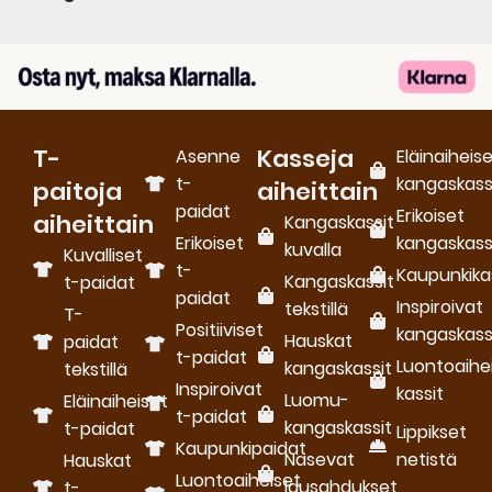
T-
Kasseja
Asenne
Eläinaiheis
t-
kangaskass
paitoja
aiheittain
paidat
Erikoiset
aiheittain
Kangaskassit
Erikoiset
kangaskass
kuvalla
Kuvalliset
t-
Kaupunkika
Kangaskassit
t-paidat
paidat
Inspiroivat
tekstillä
T-
Positiiviset
kangaskass
Hauskat
paidat
t-paidat
Luontoaihe
kangaskassit
tekstillä
Inspiroivat
kassit
Luomu­
Eläinaiheiset
t-paidat
kangaskassit
t-paidat
Lippikset
Kaupunkipaidat
Nasevat
netistä
Hauskat
Luontoaiheiset
lausahdukset
t-