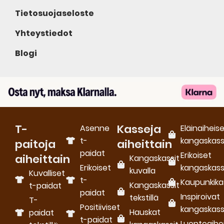
Tietosuojaseloste
Yhteystiedot
Blogi
T-
Kasseja
Asenne
Eläinaiheis
t-
kangaskass
paitoja
aiheittain
paidat
Erikoiset
aiheittain
Kangaskassit
Erikoiset
kangaskass
kuvalla
Kuvalliset
t-
Kaupunkika
Kangaskassit
t-paidat
paidat
Inspiroivat
tekstillä
T-
Positiiviset
kangaskass
Hauskat
paidat
t-paidat
Luontoaihe