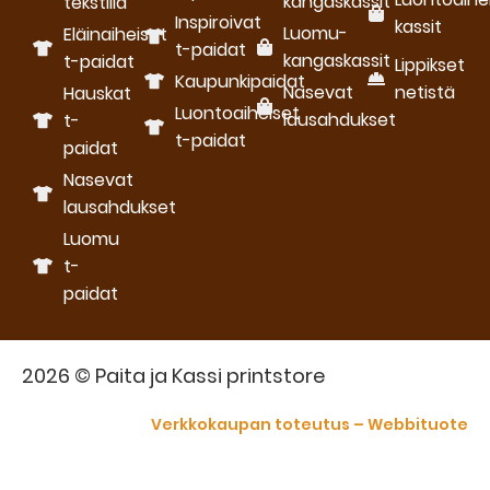
kangaskassit
tekstillä
Inspiroivat
kassit
Luomu­
Eläinaiheiset
t-paidat
kangaskassit
t-paidat
Lippikset
Kaupunkipaidat
Nasevat
netistä
Hauskat
Luontoaiheiset
lausahdukset
t-
t-paidat
paidat
Nasevat
lausahdukset
Luomu
t-
paidat
2026 © Paita ja Kassi printstore
Verkkokaupan toteutus – Webbituote