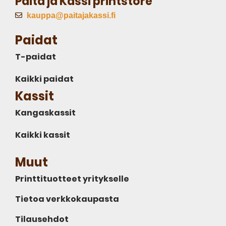
Paita ja Kassi printstore
kauppa@paitajakassi.fi
Paidat
T-paidat
Kaikki paidat
Kassit
Kangaskassit
Kaikki kassit
Muut
Printtituotteet yritykselle
Tietoa verkkokaupasta
Tilausehdot