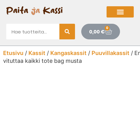
0
0,00
€
Etusivu
/
Kassit
/
Kangaskassit
/
Puuvillakassit
/ E
vituttaa kaikki tote bag musta