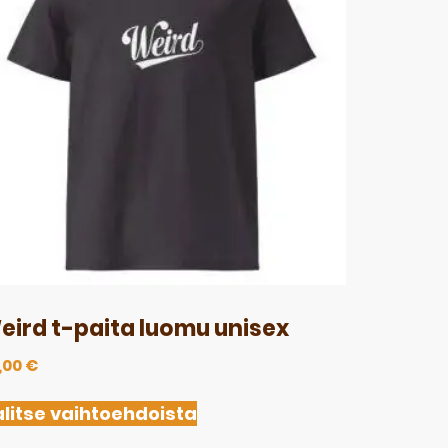
eird t-paita luomu unisex
,00
€
litse vaihtoehdoista