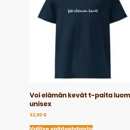
Voi elämän kevät t-paita luo
unisex
32,00
€
Valitse vaihtoehdoista