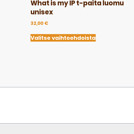
What is my IP t-paita luomu
unisex
32,00
€
Valitse vaihtoehdoista