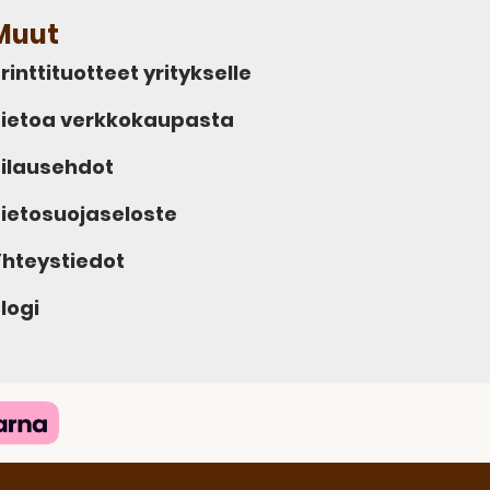
Muut
rinttituotteet yritykselle
ietoa verkkokaupasta
ilausehdot
ietosuojaseloste
hteystiedot
logi