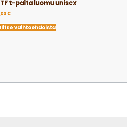
TF t-paita luomu unisex
,00
€
litse vaihtoehdoista