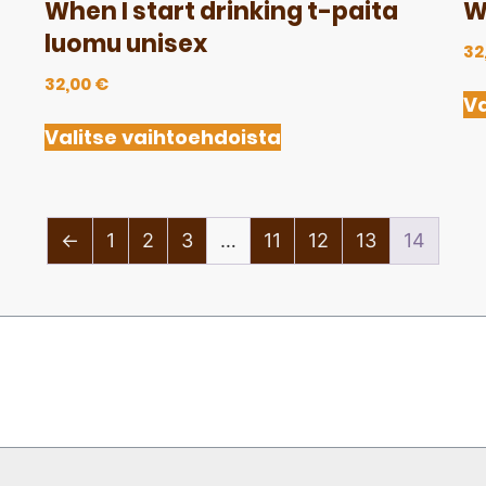
When I start drinking t-paita
W
luomu unisex
32
32,00
€
Va
Valitse vaihtoehdoista
←
1
2
3
…
11
12
13
14