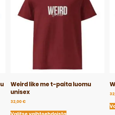
mu
Weird like me t-paita luomu
W
unisex
32
32,00
€
Va
Valitse vaihtoehdoista