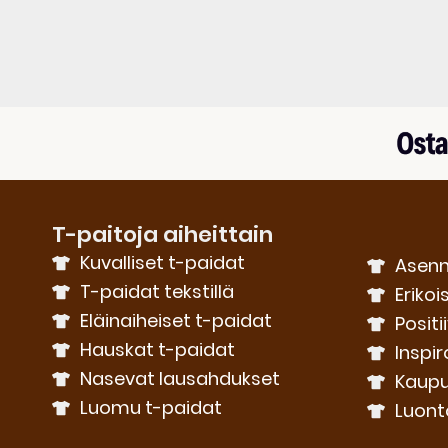
T-paitoja aiheittain
Kuvalliset t-paidat
Asenn
T-paidat tekstillä
Erikoi
Eläinaiheiset t-paidat
Positi
Hauskat t-paidat
Inspir
Nasevat lausahdukset
Kaupu
Luomu t-paidat
Luont