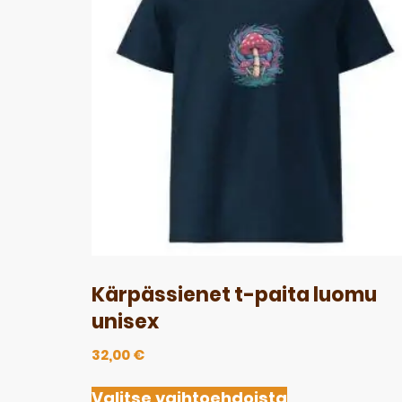
Kärpässienet t-paita luomu
unisex
32,00
€
Valitse vaihtoehdoista