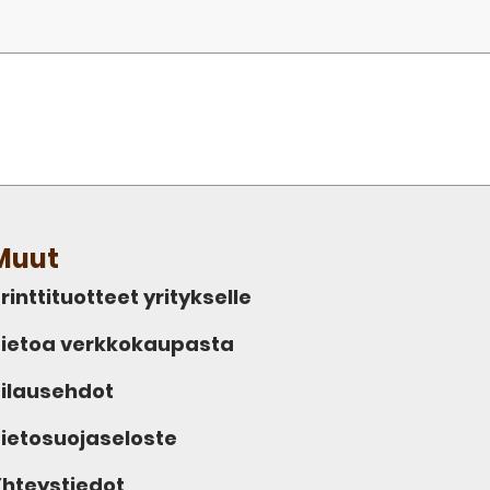
Muut
rinttituotteet yritykselle
ietoa verkkokaupasta
ilausehdot
ietosuojaseloste
hteystiedot