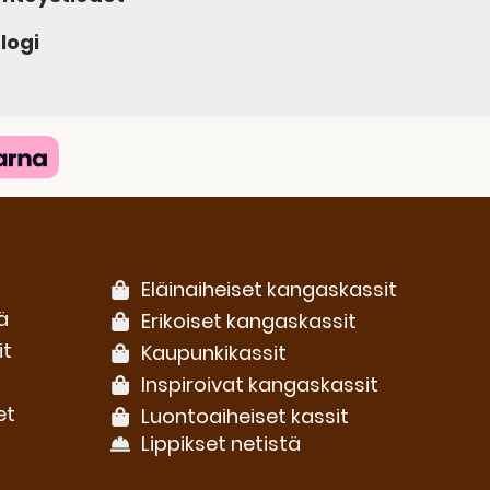
logi
Eläinaiheiset kangaskassit
ä
Erikoiset kangaskassit
it
Kaupunkikassit
Inspiroivat kangaskassit
et
Luontoaiheiset kassit
Lippikset netistä