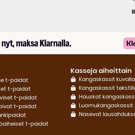
B
Kasseja aiheittain
Kangaskassit kuvalla
e t-paidat
Kangaskassit tekstill
set t-paidat
Hauskat kangaskass
iviset t-paidat
Luomu­kangaskassit
oivat t-paidat
Nasevat lausahduks
nkipaidat
oaiheiset t-paidat