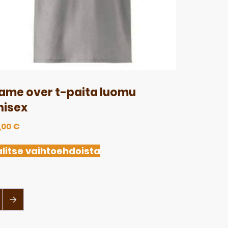
ame over t-paita luomu
nisex
,00
€
litse vaihtoehdoista
→