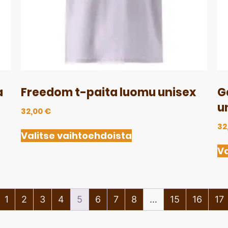
a
Freedom t-paita luomu unisex
G
u
32,00
€
32
Valitse vaihtoehdoista
Va
1
2
3
4
5
6
7
8
…
15
16
17