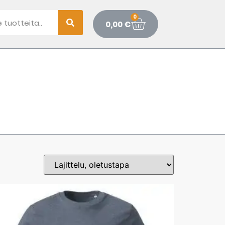
0
0,00
€