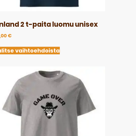
inland 2 t-paita luomu unisex
,00
€
litse vaihtoehdoista