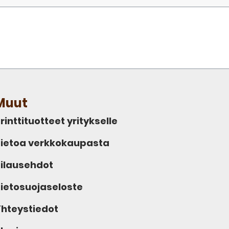
Muut
rinttituotteet yritykselle
ietoa verkkokaupasta
ilausehdot
ietosuojaseloste
hteystiedot