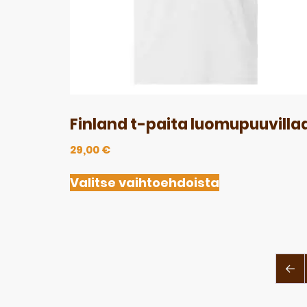
Finland t-paita luomupuuvilla
29,00
€
Valitse vaihtoehdoista
←