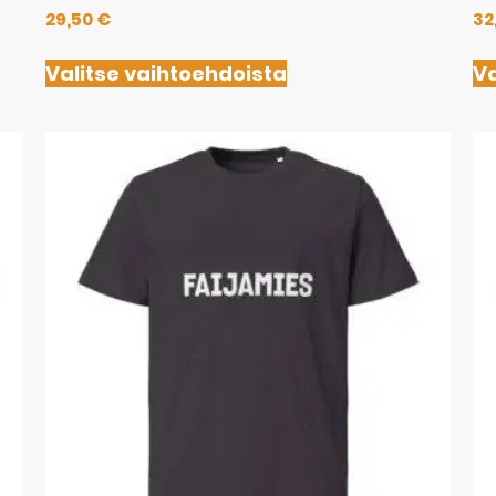
29,50
€
32
Valitse vaihtoehdoista
Va