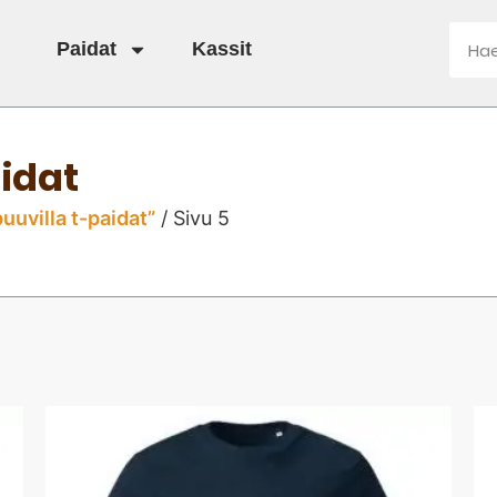
Paidat
Kassit
idat
uvilla t-paidat”
/ Sivu 5