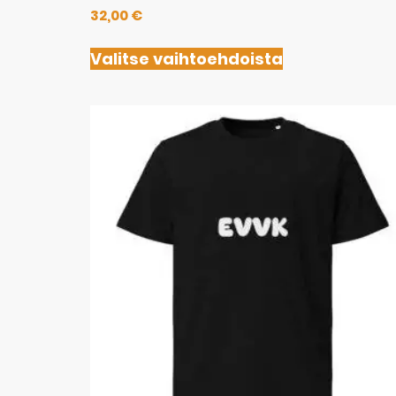
32,00
€
Valitse vaihtoehdoista