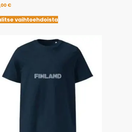
,00
€
litse vaihtoehdoista