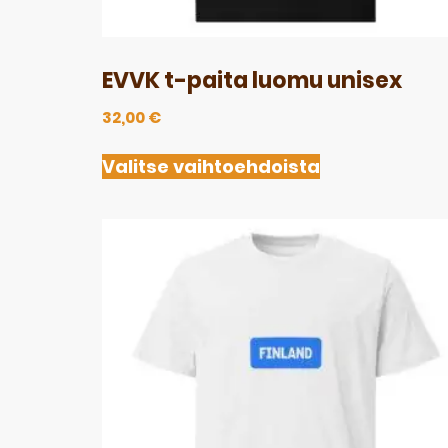
EVVK t-paita luomu unisex
32,00
€
Valitse vaihtoehdoista