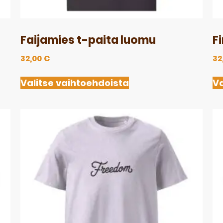
Faijamies t-paita luomu
F
32,00
€
32
Valitse vaihtoehdoista
Va