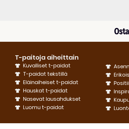
T-paitoja aiheittain
Kuvalliset t-paidat
Asenn
T-paidat tekstillä
Erikoi
Eläinaiheiset t-paidat
Positi
Hauskat t-paidat
Inspir
Nasevat lausahdukset
Kaupu
Luomu t-paidat
Luont