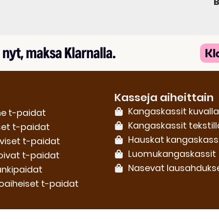
B
Kasseja aiheittain
Kangaskassit kuvalla
e t-paidat
Kangaskassit tekstill
set t-paidat
Hauskat kangaskass
iviset t-paidat
Luomu­kangaskassit
oivat t-paidat
Nasevat lausahduks
nkipaidat
oaiheiset t-paidat