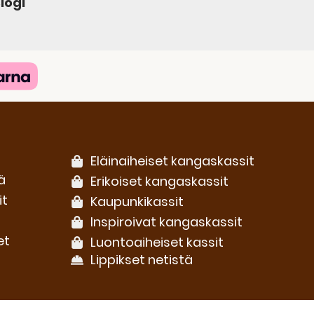
logi
Eläinaiheiset kangaskassit
ä
Erikoiset kangaskassit
it
Kaupunkikassit
Inspiroivat kangaskassit
et
Luontoaiheiset kassit
Lippikset netistä