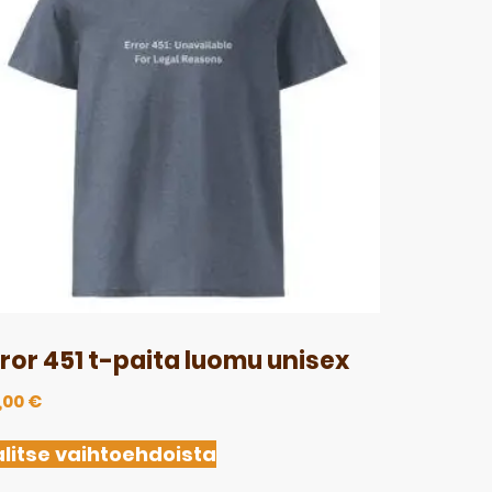
rror 451 t-paita luomu unisex
,00
€
litse vaihtoehdoista