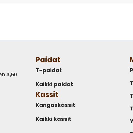
Paidat
T-paidat
P
en 3,50
T
Kaikki paidat
Kassit
T
Kangaskassit
T
Kaikki kassit
Y