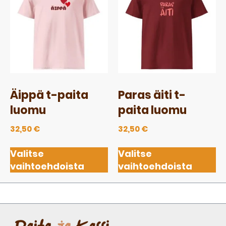
Äippä t-paita
Paras äiti t-
luomu
paita luomu
32,50
€
32,50
€
Valitse
Valitse
vaihtoehdoista
vaihtoehdoista