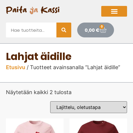
0
0,00
€
Lahjat äidille
Etusivu
/ Tuotteet avainsanalla “Lahjat äidille”
Näytetään kaikki 2 tulosta