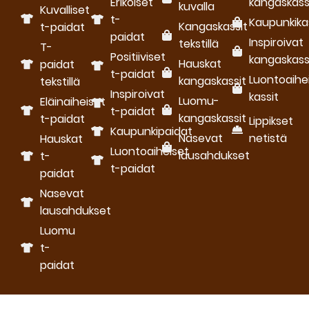
Erikoiset
kangaskass
kuvalla
Kuvalliset
t-
Kaupunkika
Kangaskassit
t-paidat
paidat
Inspiroivat
tekstillä
T-
Positiiviset
kangaskass
Hauskat
paidat
t-paidat
Luontoaihe
kangaskassit
tekstillä
Inspiroivat
kassit
Luomu­
Eläinaiheiset
t-paidat
kangaskassit
t-paidat
Lippikset
Kaupunkipaidat
Nasevat
netistä
Hauskat
Luontoaiheiset
lausahdukset
t-
t-paidat
paidat
Nasevat
lausahdukset
Luomu
t-
paidat