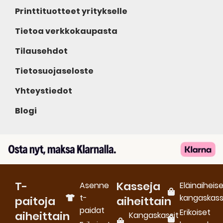
Printtituotteet yritykselle
Tietoa verkkokaupasta
Tilausehdot
Tietosuojaseloste
Yhteystiedot
Blogi
T-
Kasseja
Asenne
Eläinaiheis
t-
kangaskass
paitoja
aiheittain
paidat
Erikoiset
aiheittain
Kangaskassit