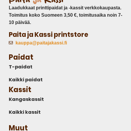
Laadukkaat printtipaidat ja -kassit verkkokaupasta.
Toimitus koko Suomeen 3,50 €, toimitusaika noin 7-
10 päivää.
Paita ja Kassi printstore
kauppa@paitajakassi.fi
Paidat
T-paidat
Kaikki paidat
Kassit
Kangaskassit
Kaikki kassit
Muut