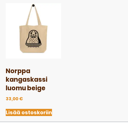
Norppa
kangaskassi
luomu beige
33,00
€
Lisää ostoskoriin