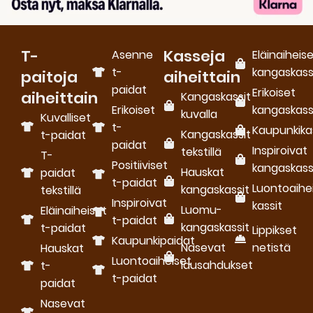
T-
Kasseja
Asenne
Eläinaiheis
t-
kangaskass
paitoja
aiheittain
paidat
Erikoiset
aiheittain
Kangaskassit
Erikoiset
kangaskass
kuvalla
Kuvalliset
t-
Kaupunkika
Kangaskassit
t-paidat
paidat
Inspiroivat
tekstillä
T-
Positiiviset
kangaskass
Hauskat
paidat
t-paidat
Luontoaihe
kangaskassit
tekstillä
Inspiroivat
kassit
Luomu­
Eläinaiheiset
t-paidat
kangaskassit
t-paidat
Lippikset
Kaupunkipaidat
Nasevat
netistä
Hauskat
Luontoaiheiset
lausahdukset
t-
t-paidat
paidat
Nasevat