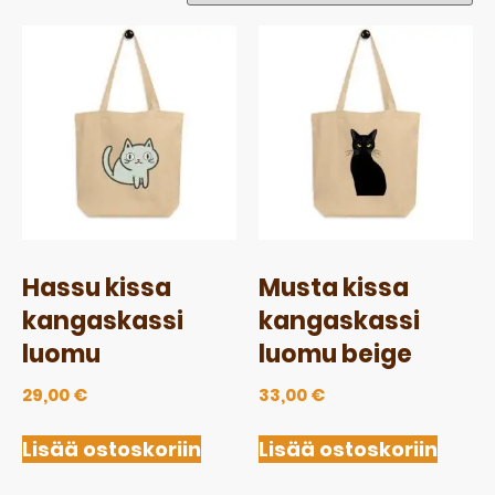
Hassu kissa
Musta kissa
kangaskassi
kangaskassi
luomu
luomu beige
29,00
€
33,00
€
Lisää ostoskoriin
Lisää ostoskoriin