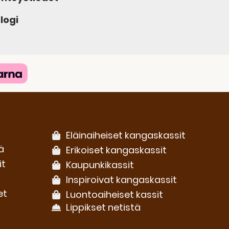
logi
Eläinaiheiset kangaskassit
ä
Erikoiset kangaskassit
it
Kaupunkikassit
Inspiroivat kangaskassit
et
Luontoaiheiset kassit
Lippikset netistä