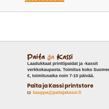
Laadukkaat printtipaidat ja -kassit
verkkokaupasta. Toimitus koko Suome
€, toimitusaika noin 7-10 päivää.
Paita ja Kassi printstore
kauppa@paitajakassi.fi