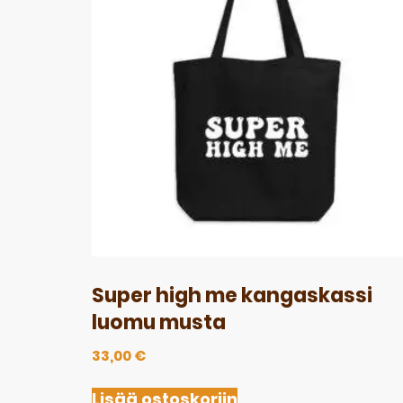
Super high me kangaskassi
luomu musta
33,00
€
Lisää ostoskoriin