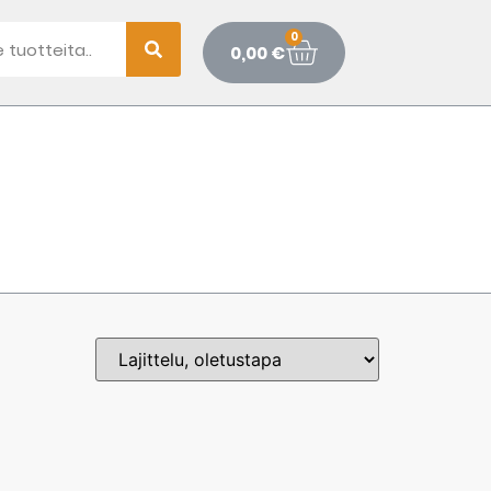
0
0,00
€