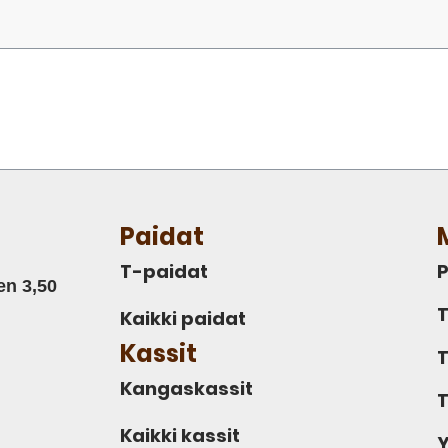
Paidat
T-paidat
P
en 3,50
T
Kaikki paidat
Kassit
T
Kangaskassit
T
Kaikki kassit
Y