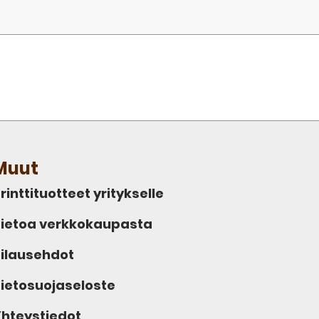
Muut
rinttituotteet yritykselle
ietoa verkkokaupasta
ilausehdot
ietosuojaseloste
hteystiedot