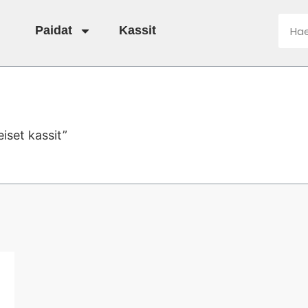
Paidat
Kassit
iset kassit”