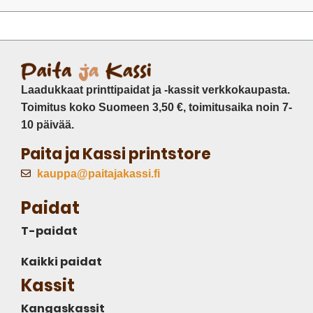
Laadukkaat printtipaidat ja -kassit verkkokaupasta.
Toimitus koko Suomeen 3,50 €, toimitusaika noin 7-
10 päivää.
Paita ja Kassi printstore
kauppa@paitajakassi.fi
Paidat
T-paidat
Kaikki paidat
Kassit
Kangaskassit