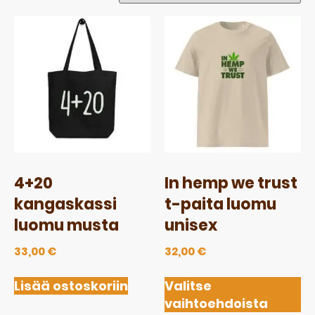
4+20
In hemp we trust
kangaskassi
t-paita luomu
luomu musta
unisex
33,00
€
32,00
€
Lisää ostoskoriin
Valitse
vaihtoehdoista