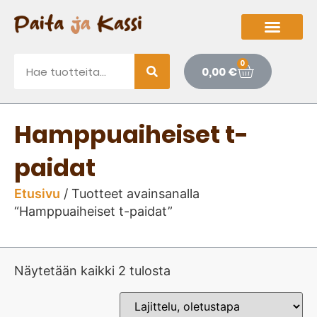
0
0,00
€
Hamppuaiheiset t-
paidat
Etusivu
/ Tuotteet avainsanalla
“Hamppuaiheiset t-paidat”
Näytetään kaikki 2 tulosta