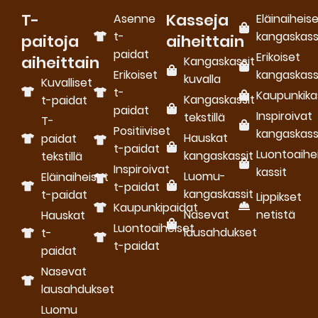
T-
Kasseja
Asenne
Eläinaiheis
t-
kangaskass
paitoja
aiheittain
paidat
Erikoiset
aiheittain
Kangaskassit
Erikoiset
kangaskass
kuvalla
Kuvalliset
t-
Kaupunkika
Kangaskassit
t-paidat
paidat
Inspiroivat
tekstillä
T-
Positiiviset
kangaskass
Hauskat
paidat
t-paidat
Luontoaihe
kangaskassit
tekstillä
Inspiroivat
kassit
Luomu­
Eläinaiheiset
t-paidat
kangaskassit
t-paidat
Lippikset
Kaupunkipaidat
Nasevat
netistä
Hauskat
Luontoaiheiset
lausahdukset
t-
t-paidat
paidat
Nasevat
lausahdukset
Luomu